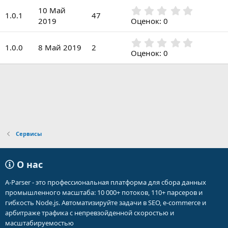
ё
0
з
0
10 Май
з
1.0.1
47
д
,
2019
Оценок: 0
в
0
ё
0
з
0
з
1.0.0
8 Май 2019
2
д
,
Оценок: 0
в
0
ё
0
з
з
д
в
ё
з
д
Сервисы
О нас
A-Parser - это профессиональная платформа для сбора данных
промышленного масштаба: 10 000+ потоков, 110+ парсеров и
гибкость Node.js. Автоматизируйте задачи в SEO, e-commerce и
арбитраже трафика с непревзойденной скоростью и
масштабируемостью