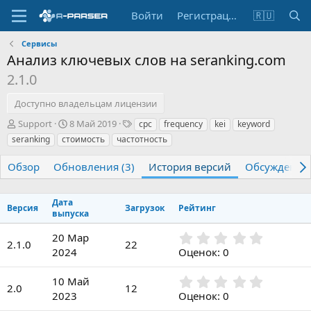
Войти
Регистрация
🇷🇺
Сервисы
Анализ ключевых слов на seranking.com
2.1.0
Доступно владельцам лицензии
А
Д
Т
Support
8 Май 2019
cpc
frequency
kei
keyword
в
а
е
seranking
стоимость
частотность
т
т
г
о
а
и
Обзор
Обновления (3)
История версий
Обсуждение
р
с
о
з
Дата
Версия
Загрузок
Рейтинг
д
выпуска
а
0
н
20 Мар
2.1.0
22
,
и
2024
Оценок: 0
0
я
0
0
10 Май
з
2.0
12
,
2023
Оценок: 0
в
0