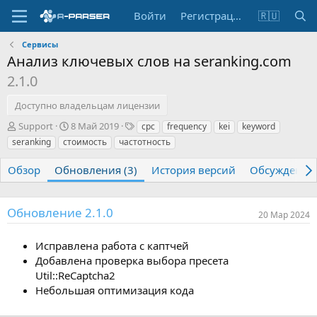
Войти
Регистрация
🇷🇺
Сервисы
Анализ ключевых слов на seranking.com
2.1.0
Доступно владельцам лицензии
А
Д
Т
Support
8 Май 2019
cpc
frequency
kei
keyword
в
а
е
seranking
стоимость
частотность
т
т
г
о
а
и
Обзор
Обновления (3)
История версий
Обсуждение
р
с
о
з
Обновление 2.1.0
д
20 Мар 2024
а
н
Исправлена работа с каптчей
и
Добавлена проверка выбора пресета
я
Util::ReCaptcha2
Небольшая оптимизация кода