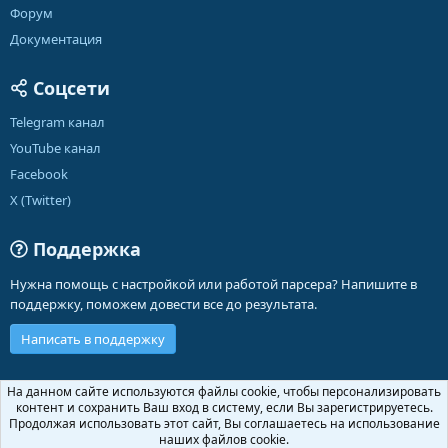
Форум
Документация
Соцсети
Telegram канал
YouTube канал
Facebook
X (Twitter)
Поддержка
Нужна помощь с настройкой или работой парсера? Напишите в
поддержку, поможем довести все до результата.
Написать в поддержку
Russian (RU)
На данном сайте используются файлы cookie, чтобы персонализировать
контент и сохранить Ваш вход в систему, если Вы зарегистрируетесь.
Обратная связь
Условия и правила
Продолжая использовать этот сайт, Вы соглашаетесь на использование
Политика конфиденциальности
Помощь
Главная
R
наших файлов cookie.