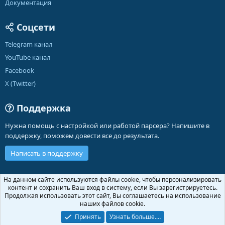
Документация
Соцсети
Telegram канал
YouTube канал
Facebook
X (Twitter)
Поддержка
Нужна помощь с настройкой или работой парсера? Напишите в
поддержку, поможем довести все до результата.
Написать в поддержку
Russian (RU)
На данном сайте используются файлы cookie, чтобы персонализировать
контент и сохранить Ваш вход в систему, если Вы зарегистрируетесь.
Обратная связь
Условия и правила
Продолжая использовать этот сайт, Вы соглашаетесь на использование
Политика конфиденциальности
Помощь
Главная
R
наших файлов cookie.
S
S
Принять
Узнать больше.…
®
Community platform by XenForo
© 2010-2026 XenForo Ltd.