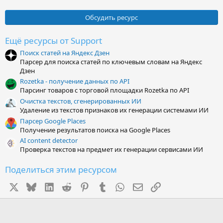
,
0
0
Обсудить ресурс
з
в
ё
Ещё ресурсы от Support
з
Поиск статей на Яндекс Дзен
д
Парсер для поиска статей по ключевым словам на Яндекс
Дзен
Rozetka - получение данных по API
Парсинг товаров с торговой площадки Rozetka по API
Очистка текстов, сгенерированных ИИ
Удаление из текстов признаков их генерации системами ИИ
Парсер Google Places
Получение результатов поиска на Google Places
AI content detector
Проверка текстов на предмет их генерации сервисами ИИ
Поделиться этим ресурсом
X
Bluesky
LinkedIn
Reddit
Pinterest
Tumblr
WhatsApp
Электронная почта
Ссылка