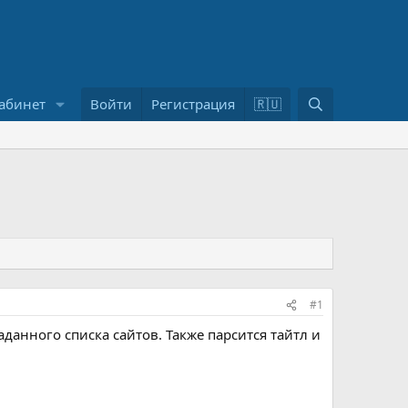
П
абинет
Войти
Регистрация
🇷🇺
о
и
с
к
#1
данного списка сайтов. Также парсится тайтл и