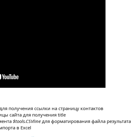
 для получения ссылки на страницу контактов
цы сайта для получения title
мента
$tools.CSVline
для форматирования файла результата
порта в Excel