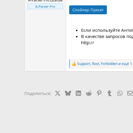
A-Parser Pro License
A-Parser Pro
Спойлер:
Пресет
Если используйте Антиг
В качестве запросов п
http://
Support
,
Rost
,
Forbidden
и ещё 1
Р
е
а
к
ц
и
X
Bluesky
LinkedIn
Reddit
Pinterest
Tumblr
Wha
Поделиться:
и
: