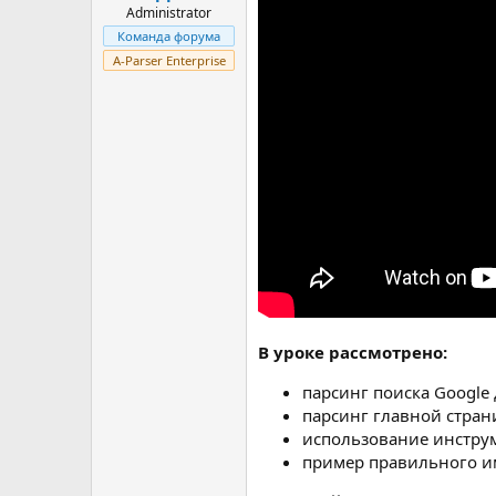
Administrator
Команда форума
A-Parser Enterprise
В уроке рассмотрено:
парсинг поиска Google
парсинг главной страни
использование инстру
пример правильного им