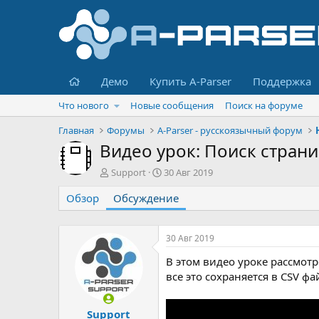
Главная
Демо
Купить A-Parser
Поддержка
Что нового
Новые сообщения
Поиск на форуме
Главная
Форумы
A-Parser - русскоязычный форум
Видео урок: Поиск страни
А
Д
Support
30 Авг 2019
в
а
Обзор
т
Обсуждение
т
о
а
р
н
т
а
30 Авг 2019
е
ч
В этом видео уроке рассмотр
м
а
ы
л
все это сохраняется в CSV фа
а
Support