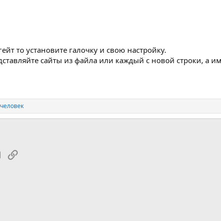
ейт то установите галочку и свою настройку.
одставляйте сайты из файла или каждый с новой строки, а 
 человек
tsApp
Электронная почта
Ссылка