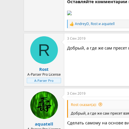
Оставляйте комментарии
AndreyD
,
Rost
и
aquatell
Р
е
а
3 Сен 2019
к
R
ц
Добрый, а где же сам пресет 
и
и
:
Rost
A-Parser Pro License
A-Parser Pro
3 Сен 2019
Rost сказал(а):
Добрый, а где же сам пресет вз
Сделать самому на основе ви
aquatell