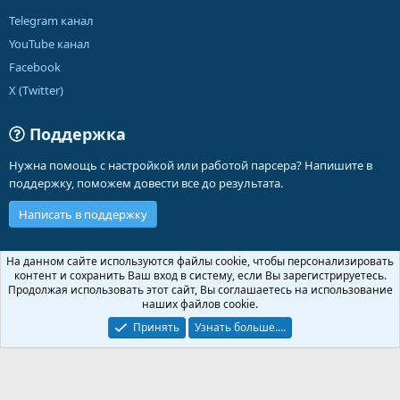
Telegram канал
YouTube канал
Facebook
X (Twitter)
Поддержка
Нужна помощь с настройкой или работой парсера? Напишите в
поддержку, поможем довести все до результата.
Написать в поддержку
Russian (RU)
На данном сайте используются файлы cookie, чтобы персонализировать
контент и сохранить Ваш вход в систему, если Вы зарегистрируетесь.
Обратная связь
Условия и правила
Продолжая использовать этот сайт, Вы соглашаетесь на использование
Политика конфиденциальности
Помощь
Главная
R
наших файлов cookie.
S
S
Принять
Узнать больше.…
®
Community platform by XenForo
© 2010-2026 XenForo Ltd.