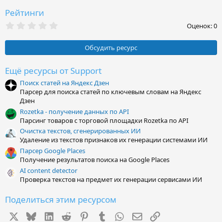
Рейтинги
0
Оценок: 0
,
0
0
Обсудить ресурс
з
в
ё
Ещё ресурсы от Support
з
Поиск статей на Яндекс Дзен
д
Парсер для поиска статей по ключевым словам на Яндекс
Дзен
Rozetka - получение данных по API
Парсинг товаров с торговой площадки Rozetka по API
Очистка текстов, сгенерированных ИИ
Удаление из текстов признаков их генерации системами ИИ
Парсер Google Places
Получение результатов поиска на Google Places
AI content detector
Проверка текстов на предмет их генерации сервисами ИИ
Поделиться этим ресурсом
X
Bluesky
LinkedIn
Reddit
Pinterest
Tumblr
WhatsApp
Электронная почта
Ссылка