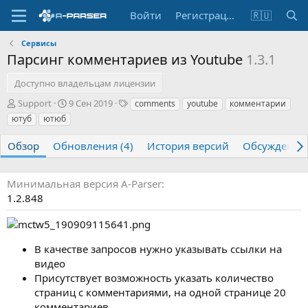
Войти
Регистрация
🇷🇺
Сервисы
Парсинг комментариев из Youtube
1.3.1
Доступно владельцам лицензии
А
Д
Т
Support
9 Сен 2019
comments
youtube
комментарии
в
а
е
ютуб
ютюб
т
т
г
о
а
и
Обзор
Обновления (4)
История версий
Обсуждение
р
с
о
з
Минимальная версия A-Parser
д
1.2.848
а
н
и
я
В качестве запросов нужно указывать ссылки на
видео
Присутствует возможность указать количество
страниц с комментариями, на одной странице 20
комментариев