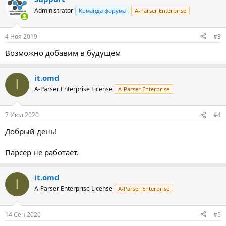
Administrator
Команда форума
A-Parser Enterprise
4 Ноя 2019
#3
Возможно добавим в будущем
it.omd
I
A-Parser Enterprise License
A-Parser Enterprise
7 Июл 2020
#4
Добрый день!
Парсер не работает.
it.omd
I
A-Parser Enterprise License
A-Parser Enterprise
14 Сен 2020
#5