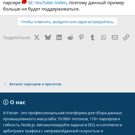
парсере
SE::YouTube::Video
, поэтому данный пример
больше не будет поддерживаться.
Чтобы ответить, войдите или зарегистрируйтесь.
X
Bluesky
LinkedIn
Reddit
Pinterest
Tumblr
WhatsApp
Электр
Сс
Поделиться:
Каталог парсеров и пресетов
О нас
A-Parser - это профессиональная платформа для сбора данных
промышленного масштаба: 10 000+ потоков, 110+ парсеров и
гибкость Node.js. Автоматизируйте задачи в SEO, e-commerce и
арбитраже трафика с непревзойденной скоростью и