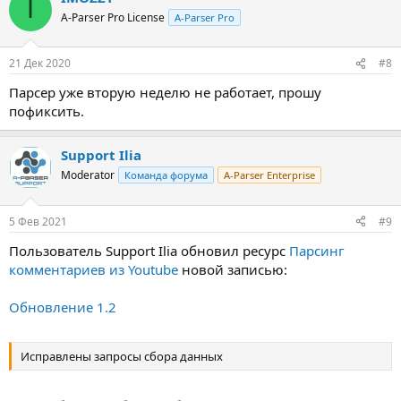
I
A-Parser Pro License
A-Parser Pro
21 Дек 2020
#8
Парсер уже вторую неделю не работает, прошу
пофиксить.
Support Ilia
Moderator
Команда форума
A-Parser Enterprise
5 Фев 2021
#9
Пользователь Support Ilia обновил ресурс
Парсинг
комментариев из Youtube
новой записью:
Обновление 1.2
Исправлены запросы сбора данных