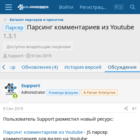
Войти
Регистрация
🇷🇺
Каталог парсеров и пресетов
Парсинг комментариев из Youtube
Парсер
1.3.1
Доступно владельцам лицензии
А
Д
Support
9 Сен 2019
в
а
Обзор
т
Обновления (4)
т
История версий
Обсуждение
о
а
р
н
т
а
Support
е
ч
Administrator
Команда форума
A-Parser Enterprise
м
а
ы
л
а
9 Сен 2019
#1
Пользователь Support разместил новый ресурс:
Парсинг комментариев из Youtube
- JS парсер
комментариев для видео на Youtube