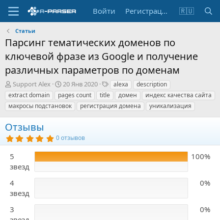
Войти
Регистрация
🇷🇺
Статьи
Парсинг тематических доменов по
ключевой фразе из Google и получение
различных параметров по доменам
А
Д
Т
Support Alex
20 Янв 2020
alexa
description
в
а
е
extract domain
pages count
title
домен
индекс качества сайта
т
т
г
макросы подстановок
регистрация домена
уникализация
о
а
и
р
с
Отзывы
о
з
5
0 отзывов
,
д
0
а
5
100%
0
н
з
звезд
в
и
ё
я
4
0%
з
д
звезд
3
0%
звезд