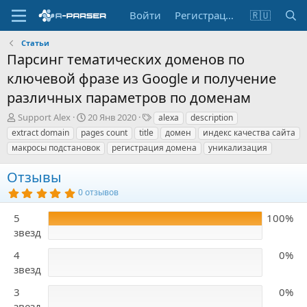
Войти
Регистрация
🇷🇺
Статьи
Парсинг тематических доменов по
ключевой фразе из Google и получение
различных параметров по доменам
А
Д
Т
Support Alex
20 Янв 2020
alexa
description
в
а
е
extract domain
pages count
title
домен
индекс качества сайта
т
т
г
макросы подстановок
регистрация домена
уникализация
о
а
и
р
с
Отзывы
о
з
5
0 отзывов
,
д
0
а
5
100%
0
н
з
звезд
в
и
ё
я
4
0%
з
д
звезд
3
0%
звезд