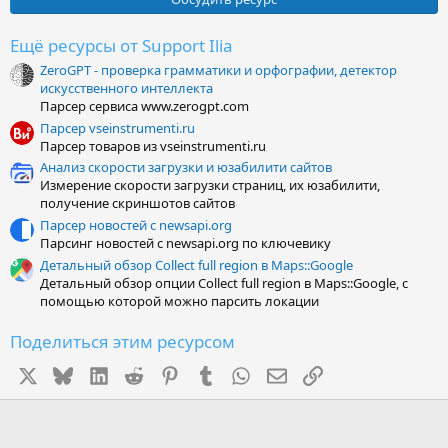
з
в
ё
Ещё ресурсы от Support Ilia
з
ZeroGPT - проверка грамматики и орфографии, детектор
д
искусственного интеллекта
Парсер сервиса www.zerogpt.com
Парсер vseinstrumenti.ru
Парсер товаров из vseinstrumenti.ru
Анализ скорости загрузки и юзабилити сайтов
Измерение скорости загрузки страниц, их юзабилити,
получение скриншотов сайтов
Парсер новостей с newsapi.org
Парсинг новостей с newsapi.org по ключевику
Детальный обзор Collect full region в Maps::Google
Детальный обзор опции Collect full region в Maps::Google, с
помощью которой можно парсить локации
Поделиться этим ресурсом
X
Bluesky
LinkedIn
Reddit
Pinterest
Tumblr
WhatsApp
Электронная почта
Ссылка