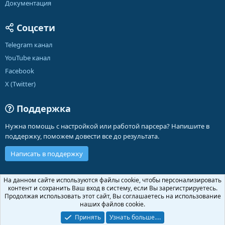
Документация
Соцсети
Telegram канал
YouTube канал
Facebook
X (Twitter)
Поддержка
Нужна помощь с настройкой или работой парсера? Напишите в
поддержку, поможем довести все до результата.
Написать в поддержку
Russian (RU)
На данном сайте используются файлы cookie, чтобы персонализировать
контент и сохранить Ваш вход в систему, если Вы зарегистрируетесь.
Обратная связь
Условия и правила
Продолжая использовать этот сайт, Вы соглашаетесь на использование
Политика конфиденциальности
Помощь
Главная
R
наших файлов cookie.
S
S
Принять
Узнать больше.…
®
Community platform by XenForo
© 2010-2026 XenForo Ltd.