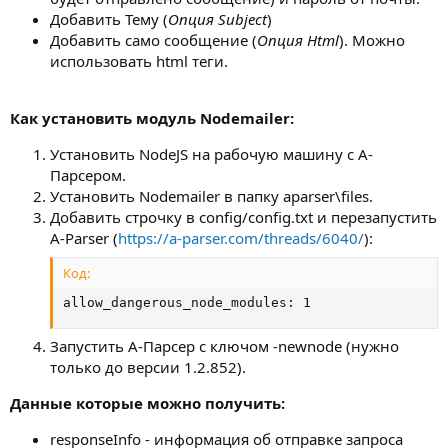
Добавить Тему (
Опция Subject
)
Добавить само сообщение (
Опция Html
). Можно
использовать html теги.
Как установить модуль Nodemailer:
Установить NodeJS на рабочую машину с А-
Парсером.
Установить Nodemailer в папку aparser\files.
Добавить строчку в config/config.txt и перезапустить
A-Parser (
https://a-parser.com/threads/6040/
):
Код:
allow_dangerous_node_modules: 1
Запустить А-Парсер с ключом -newnode (нужно
только до версии 1.2.852).
Данные которые можно получить:
responseInfo - информация об отправке запроса