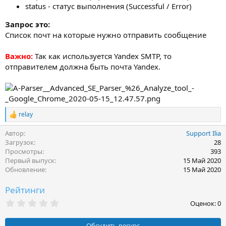
status - статус выполнения (Successful / Error)
Запрос это:
Список почт на которые нужно отправить сообщение
Важно:
Так как используется Yandex SMTP, то
отправителем должна быть почта Yandex.
relay
Р
е
Автор
Support Ilia
а
к
Загрузок
28
ц
Просмотры
393
и
Первый выпуск
15 Май 2020
и
Обновление
15 Май 2020
:
Рейтинги
0
Оценок: 0
,
0
0
Обсудить ресурс