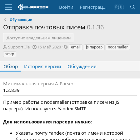
Войти
Регистрация
🇷🇺
Обучающие
Отправка почтовых писем
0.1.36
Доступно владельцам лицензии
А
Д
Т
Support Ilia
15 Май 2020
email
js парсер
nodemailer
в
а
е
smtp
т
т
г
о
а
и
Обзор
История версий
Обсуждение
р
с
о
з
Минимальная версия A-Parser
д
1.2.839
а
н
Пример работы с nodemailer (отправка писем из JS
и
парсера). Используется Yandex SMTP.
я
Для использования парсера нужно:
Указать почту Yandex (почта от имени которой
будет отправлено сообщение) и пароль от почты.