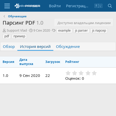
Войти
Регистрация
🇷🇺
Обучающие
Парсинг PDF
1.0
Доступно владельцам лицензии
А
Д
Т
Support Vlad
9 Сен 2020
example
js parser
js парсер
в
а
е
pdf
пример
т
т
г
о
а
и
Обзор
История версий
Обсуждение
р
с
о
з
Дата
Версия
Загрузок
Рейтинг
д
выпуска
а
0
н
1.0
9 Сен 2020
22
,
и
Оценок: 0
0
я
0
з
в
ё
з
д