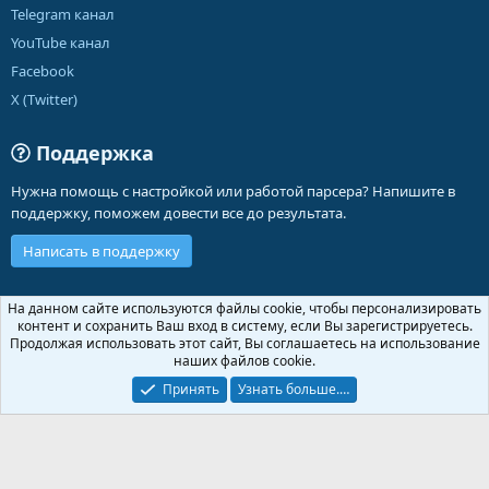
Telegram канал
YouTube канал
Facebook
X (Twitter)
Поддержка
Нужна помощь с настройкой или работой парсера? Напишите в
поддержку, поможем довести все до результата.
Написать в поддержку
Russian (RU)
На данном сайте используются файлы cookie, чтобы персонализировать
контент и сохранить Ваш вход в систему, если Вы зарегистрируетесь.
Обратная связь
Условия и правила
Продолжая использовать этот сайт, Вы соглашаетесь на использование
Политика конфиденциальности
Помощь
Главная
R
наших файлов cookie.
S
S
Принять
Узнать больше.…
®
Community platform by XenForo
© 2010-2026 XenForo Ltd.