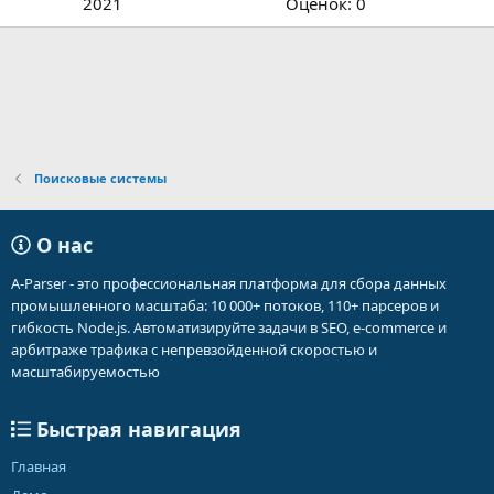
д
,
2021
Оценок: 0
в
0
ё
0
з
з
д
в
ё
з
д
Поисковые системы
О нас
A-Parser - это профессиональная платформа для сбора данных
промышленного масштаба: 10 000+ потоков, 110+ парсеров и
гибкость Node.js. Автоматизируйте задачи в SEO, e-commerce и
арбитраже трафика с непревзойденной скоростью и
масштабируемостью
Быстрая навигация
Главная