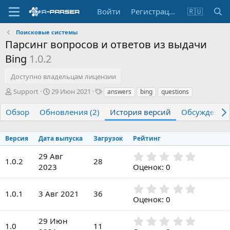
Войти
Регистрация
🇷🇺
Поисковые системы
Парсинг вопросов и ответов из выдачи
Bing
1.0.2
Доступно владельцам лицензии
А
Д
Т
Support
29 Июн 2021
answers
bing
questions
в
а
е
т
т
г
Обзор
Обновления (2)
История версий
Обсуждение
о
а
и
р
с
о
Версия
Дата выпуска
Загрузок
Рейтинг
з
0
29 Авг
д
1.0.2
28
,
а
2023
Оценок: 0
0
н
0
и
0
з
я
1.0.1
3 Авг 2021
36
,
Оценок: 0
в
0
ё
0
з
0
29 Июн
з
1.0
11