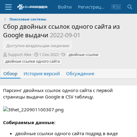
Войти
Регистрация
🇷🇺
Поисковые системы
Сбор двойных ссылок одного сайта из
Google выдачи
2022-09-01
Доступно владельцам лицензии
А
Д
Т
Support Alex
1 Сен 2022
двойные ссылки
в
а
е
двойные ссылки одного сайта
т
т
г
о
а
и
Обзор
История версий
Обсуждение
р
с
о
з
Парсинг двойных ссылок одного сайта с первой
д
страницы выдачи Google в CSV таблицу.
а
н
и
я
Собираемые данные:
двойные ссылки одного сайта подряд в виде