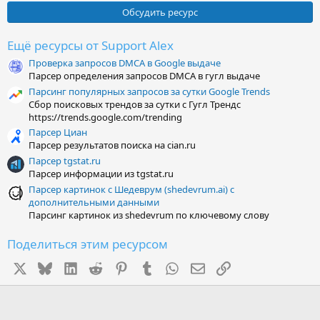
0
0
Обсудить ресурс
з
в
ё
Ещё ресурсы от Support Alex
з
Проверка запросов DMCA в Google выдаче
д
Парсер определения запросов DMCA в гугл выдаче
Парсинг популярных запросов за сутки Google Trends
Сбор поисковых трендов за сутки с Гугл Трендс
https://trends.google.com/trending
Парсер Циан
Парсер результатов поиска на cian.ru
Парсер tgstat.ru
Парсер информации из tgstat.ru
Парсер картинок с Шедеврум (shedevrum.ai) с
дополнительными данными
Парсинг картинок из shedevrum по ключевому слову
Поделиться этим ресурсом
X
Bluesky
LinkedIn
Reddit
Pinterest
Tumblr
WhatsApp
Электронная почта
Ссылка