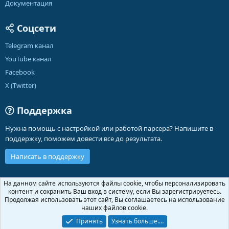
Документация
Соцсети
Telegram канал
YouTube канал
Facebook
X (Twitter)
Поддержка
Нужна помощь с настройкой или работой парсера? Напишите в
поддержку, поможем довести все до результата.
Написать в поддержку
Russian (RU)
На данном сайте используются файлы cookie, чтобы персонализировать
контент и сохранить Ваш вход в систему, если Вы зарегистрируетесь.
Обратная связь
Условия и правила
Продолжая использовать этот сайт, Вы соглашаетесь на использование
Политика конфиденциальности
Помощь
Главная
R
наших файлов cookie.
S
S
Принять
Узнать больше.…
®
Community platform by XenForo
© 2010-2026 XenForo Ltd.