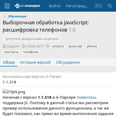
Войти
Регистрация
🇷🇺
Обучающие
Выборочная обработка JavaScript:
расшифровка телефонов
1.0
Доступно владельцам лицензии
А
Д
Т
Support
2 Май 2017
contacts
javascript
phones
в
а
е
контакты
телефоны
т
т
г
о
а
и
Обзор
История версий
Обсуждение
р
с
о
з
Минимальная версия A-Parser
д
1.1.318
а
н
и
Начиная с версии
1.1.318
в А-Парсере
появилась
я
поддержка JS. Поэтому в данной статье мы рассмотрим
пример использования данного функционала, а так же
будет показано, как прямо во время выполнения задания