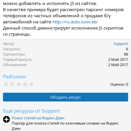
можно добавлять и исполнять JS из сайтов.
В качестве примера будет рассмотрен парсинг номеров
телефонов из частных объявлений о продаже б/у
автомобилей на сайте
http://ru.auto.soov.ee/
Данный способ демонстрирует исполнение JS скриптов
со страницы.
Автор
Support
Загрузок
6
Просмотры
86
Первый выпуск
2 Май 2017
Обновление
2 Май 2017
Рейтинги
0
Оценок: 0
,
0
0
Обсудить ресурс
з
в
ё
Ещё ресурсы от Support
з
Поиск статей на Яндекс Дзен
д
Парсер для поиска статей по ключевым словам на Яндекс
Дзен