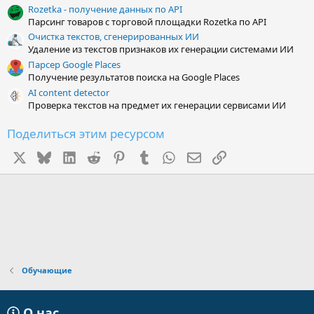
Rozetka - получение данных по API
Парсинг товаров с торговой площадки Rozetka по API
Очистка текстов, сгенерированных ИИ
Удаление из текстов признаков их генерации системами ИИ
Парсер Google Places
Получение результатов поиска на Google Places
AI content detector
Проверка текстов на предмет их генерации сервисами ИИ
Поделиться этим ресурсом
X
Bluesky
LinkedIn
Reddit
Pinterest
Tumblr
WhatsApp
Электронная почта
Ссылка
Обучающие
О нас