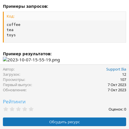
Примеры запросов:
Код:
coffee

tea

toys
Пример результатов:
Автор
Support Ilia
Загрузок
12
Просмотры
107
Первый выпуск
7 Окт 2023
Обновление
7 Окт 2023
Рейтинги
0
Оценок: 0
,
0
0
Обсудить ресурс
з