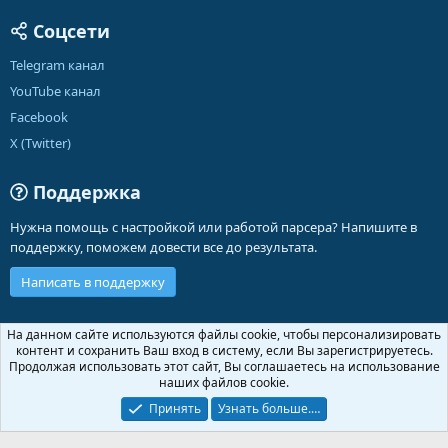
Соцсети
Telegram канал
YouTube канал
Facebook
X (Twitter)
Поддержка
Нужна помощь с настройкой или работой парсера? Напишите в
поддержку, поможем довести все до результата.
Написать в поддержку
Russian (RU)
На данном сайте используются файлы cookie, чтобы персонализировать
контент и сохранить Ваш вход в систему, если Вы зарегистрируетесь.
Обратная связь
Условия и правила
Продолжая использовать этот сайт, Вы соглашаетесь на использование
Политика конфиденциальности
Помощь
Главная
R
наших файлов cookie.
S
S
Принять
Узнать больше.…
®
Community platform by XenForo
© 2010-2026 XenForo Ltd.