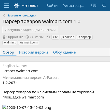
Войти
Регистрация
🇷🇺
Торговые площадки
Парсер товаров walmart.com
1.0
Доступно владельцам лицензии
А
Д
Т
Support Ilia
7 Окт 2023
csv
js parser
js парсер
в
а
е
walmart
walmart.com
т
т
г
о
а
и
Обзор
История версий
Обсуждение
р
с
о
з
English Name
д
Scraper walmart.com
а
н
Минимальная версия A-Parser
и
1.2.2074
я
Парсер товаров по ключевым словам на торговой
площадке walmart.com