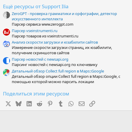
в
ё
Ещё ресурсы от Support Ilia
з
ZeroGPT - проверка грамматики и орфографии, детектор
д
искусственного интеллекта
Парсер сервиса www.zerogpt.com
Парсер vseinstrumenti.ru
Парсер товаров из vseinstrumenti.ru
Анализ скорости загрузки и юзабилити сайтов
Измерение скорости загрузки страниц, их юзабилити,
получение скриншотов сайтов
Парсер новостей с newsapi.org
Парсинг новостей с newsapi.org по ключевику
Детальный обзор Collect full region в Maps::Google
Детальный обзор опции Collect full region в Maps::Google, с
помощью которой можно парсить локации
Поделиться этим ресурсом
X
Bluesky
LinkedIn
Reddit
Pinterest
Tumblr
WhatsApp
Электронная почта
Ссылка