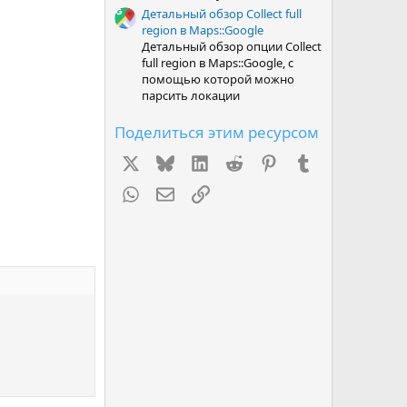
Детальный обзор Collect full
region в Maps::Google
Детальный обзор опции Collect
full region в Maps::Google, с
помощью которой можно
парсить локации
Поделиться этим ресурсом
X
Bluesky
LinkedIn
Reddit
Pinterest
Tumblr
WhatsApp
Электронная почта
Ссылка