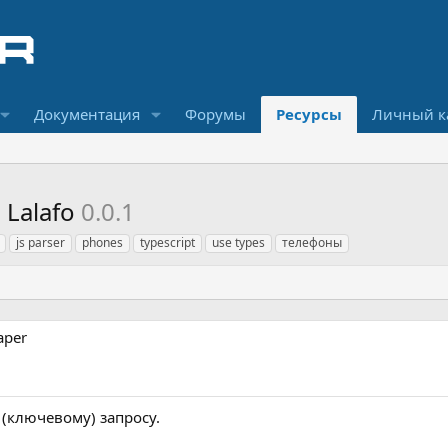
Документация
Форумы
Ресурсы
Личный к
 Lalafo
0.0.1
js parser
phones
typescript
use types
телефоны
aper
 (ключевому) запросу.