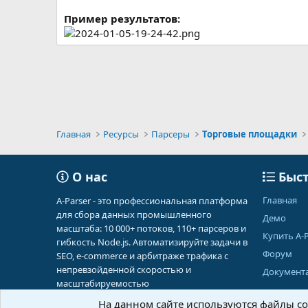
Пример результатов:
Главная
Ресурсы
Парсеры
Торговые площадки
О нас
Быст
Главная
A-Parser - это профессиональная платформа
для сбора данных промышленного
Демо
масштаба: 10 000+ потоков, 110+ парсеров и
Купить A-P
гибкость Node.js. Автоматизируйте задачи в
Форум
SEO, e-commerce и арбитраже трафика с
непревзойденной скоростью и
Документ
масштабируемостью
На данном сайте используются файлы coo