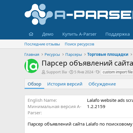
Главная
Демо
Купить A-Parser
Поддержка
Последние отзывы
Поиск ресурсов
Главная
Ресурсы
Парсеры
Торговые площадки
Парсер объявлений сайта
А
Д
Т
Support Ilia
5 Янв 2024
custom import file
в
а
е
т
т
г
Обзор
История версий
Обсуждение
о
а
и
р
с
о
English Name
Lalafo website ads scr
з
Минимальная версия A-
1.2.2159
д
Parser
а
н
Парсер объявлений сайта Lalafo по поисковому
и
я