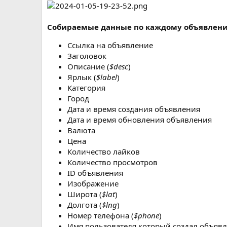
Собираемые данные по каждому объявлен
Ссылка на объявление
Заголовок
Описание (
$desc
)
Ярлык (
$label
)
Категория
Город
Дата и время создания объявления
Дата и время обновления объявления
Валюта
Цена
Количество лайков
Количество просмотров
ID объявления
Изображение
Широта (
$lat
)
Долгота (
$lng
)
Номер телефона (
$phone
)
Имя пользователя который создал объяв