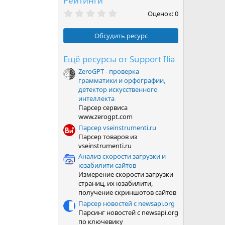
Рейтинги
0
Оценок: 0
,
0
0
Обсудить ресурс
з
в
ё
Ещё ресурсы от Support Ilia
з
ZeroGPT - проверка
д
грамматики и орфографии,
детектор искусственного
интеллекта
Парсер сервиса
www.zerogpt.com
Парсер vseinstrumenti.ru
Парсер товаров из
vseinstrumenti.ru
Анализ скорости загрузки и
юзабилити сайтов
Измерение скорости загрузки
страниц, их юзабилити,
получение скриншотов сайтов
Парсер новостей с newsapi.org
Парсинг новостей с newsapi.org
по ключевику