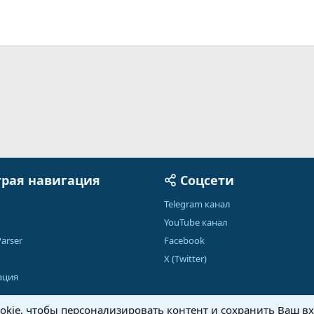
рая навигация
Соцсети
Telegram канал
YouTube канал
arser
Facebook
X (Twitter)
ация
kie, чтобы персонализировать контент и сохранить Ваш вхо