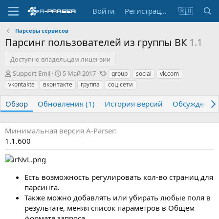
Войти
Регистрация
🇷🇺
Парсеры сервисов
Парсинг пользователей из группы ВК
1.1
Доступно владельцам лицензии
А
Д
Т
Support Emil
5 Май 2017
group
social
vk.com
в
а
е
vkontakte
вконтакте
группа
соц сети
т
т
г
о
а
и
Обзор
Обновления (1)
История версий
Обсуждение
р
с
о
з
Минимальная версия A-Parser
д
1.1.600
а
н
и
я
Есть возможность регулировать кол-во страниц для
парсинга.
Также можно добавлять или убирать любые поля в
результате, меняя список параметров в Общем
формате запроса.