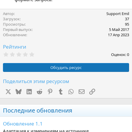
Автор
Support Emil
Загрузок
37
Просмотры
95
Первый выпуск
5 Май 2017
Обновление
17 Апр 2023
Рейтинги
0
Оценок: 0
,
0
0
Обсудить ресурс
з
в
ё
Поделиться этим ресурсом
з
д
X
Bluesky
LinkedIn
Reddit
Pinterest
Tumblr
WhatsApp
Электронная почта
Ссылка
Последние обновления
Обновление 1.1
Адаптация к изменениям на источнике