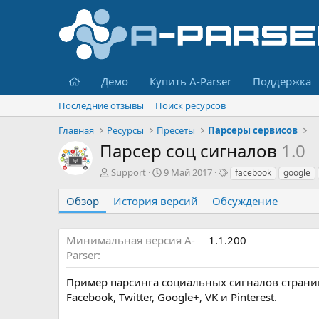
Главная
Демо
Купить A-Parser
Поддержка
Последние отзывы
Поиск ресурсов
Главная
Ресурсы
Пресеты
Парсеры сервисов
Парсер соц сигналов
1.0
А
Д
Т
Support
9 Май 2017
facebook
google
в
а
е
т
т
г
Обзор
История версий
Обсуждение
о
а
и
р
с
о
Минимальная версия A-
1.1.200
з
Parser
д
а
Пример парсинга социальных сигналов страниц
н
Facebook, Twitter, Google+, VK и Pinterest.
и
я