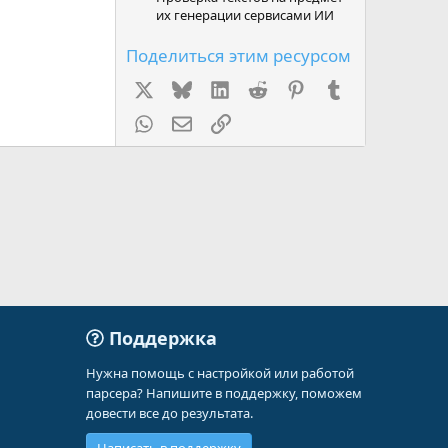
их генерации сервисами ИИ
Поделиться этим ресурсом
X
Bluesky
LinkedIn
Reddit
Pinterest
Tumblr
WhatsApp
Электронная почта
Ссылка
Поддержка
Нужна помощь с настройкой или работой
парсера? Напишите в поддержку, поможем
довести все до результата.