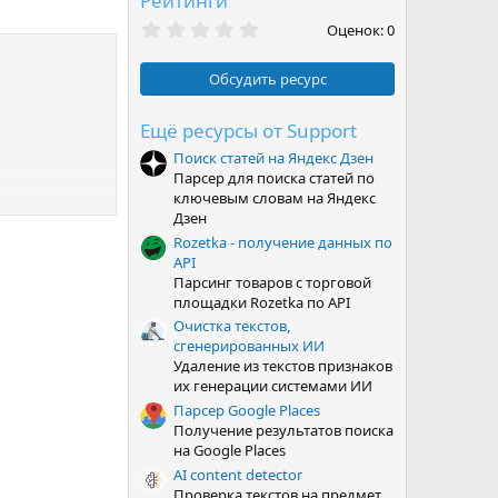
Рейтинги
0
Оценок: 0
,
0
0
Обсудить ресурс
з
в
ё
Ещё ресурсы от Support
з
Поиск статей на Яндекс Дзен
д
Парсер для поиска статей по
ключевым словам на Яндекс
Дзен
Rozetka - получение данных по
API
Парсинг товаров с торговой
площадки Rozetka по API
Очистка текстов,
сгенерированных ИИ
Удаление из текстов признаков
их генерации системами ИИ
Парсер Google Places
Получение результатов поиска
на Google Places
AI content detector
Проверка текстов на предмет