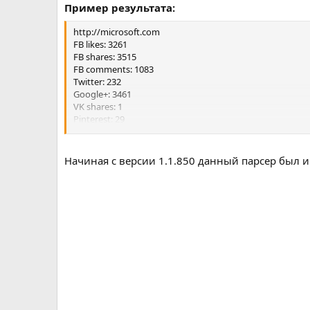
Пример результата:
http://microsoft.com
FB likes: 3261
FB shares: 3515
FB comments: 1083
Twitter: 232
Google+: 3461
VK shares: 1
Pinterest: 29
http://a-parser.com
FB likes: 8
FB shares: 5
Начиная с версии 1.1.850 данный парсер был 
FB comments: 7
Twitter: 4
Google+: 0
VK shares: 1
Pinterest: 0
http://apple.com
FB likes: 274756
FB shares: 294512
FB comments: 99659
Twitter: 1847
Google+: 44735
VK shares: 635