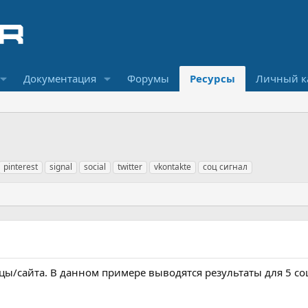
Документация
Форумы
Ресурсы
Личный к
pinterest
signal
social
twitter
vkontakte
соц сигнал
ы/сайта. В данном примере выводятся результаты для 5 соц