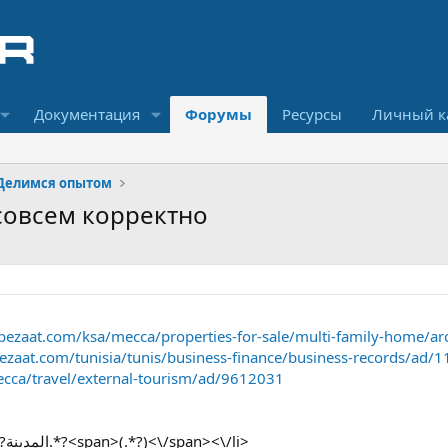
Документация
Форумы
Ресурсы
Личный к
Делимся опытом
совсем корректно
bezaat.com/ksa/mecca/properties-for-sale/multi-family-home/a
ezaat.com/tunisia/tunis/business-finance/business-records/ad/
cca/travel/external-tourism/ad/9612031
Пишу такую регулярку: <li>.*?المدينة.*?<span>(.*?)<\/span><\/li>