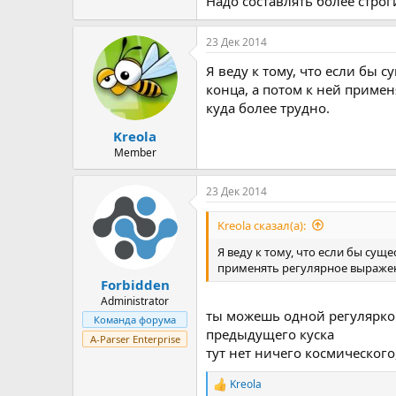
Надо составлять более стро
23 Дек 2014
Я веду к тому, что если бы
конца, а потом к ней приме
куда более трудно.
Kreola
Member
23 Дек 2014
Kreola сказал(а):
Я веду к тому, что если бы су
применять регулярное выражени
Forbidden
Administrator
ты можешь одной регулярко
Команда форума
предыдущего куска
A-Parser Enterprise
тут нет ничего космическог
Kreola
Р