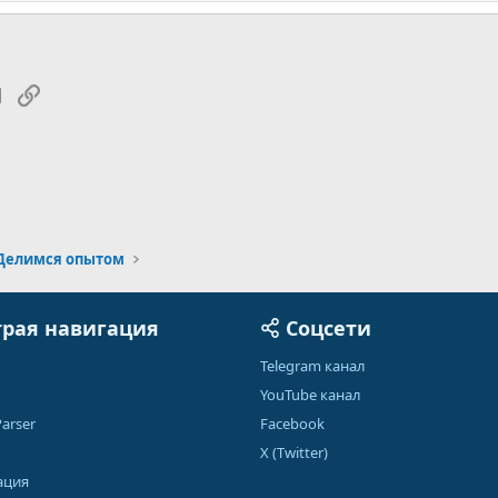
tsApp
Электронная почта
Ссылка
Делимся опытом
рая навигация
Соцсети
Telegram канал
YouTube канал
arser
Facebook
X (Twitter)
ация