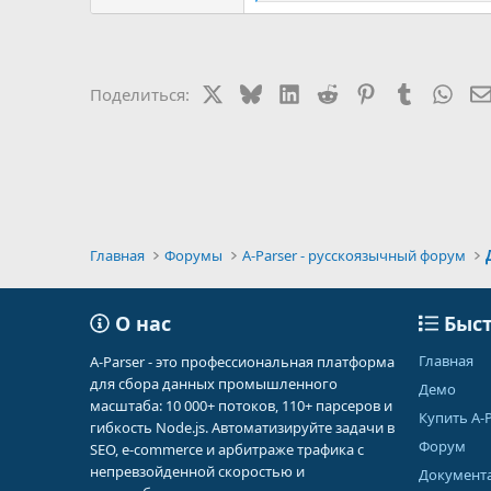
е
а
к
ц
и
X
Bluesky
LinkedIn
Reddit
Pinterest
Tumblr
Wha
Поделиться:
и
:
Главная
Форумы
A-Parser - русскоязычный форум
О нас
Быст
Главная
A-Parser - это профессиональная платформа
для сбора данных промышленного
Демо
масштаба: 10 000+ потоков, 110+ парсеров и
Купить A-P
гибкость Node.js. Автоматизируйте задачи в
Форум
SEO, e-commerce и арбитраже трафика с
непревзойденной скоростью и
Документ