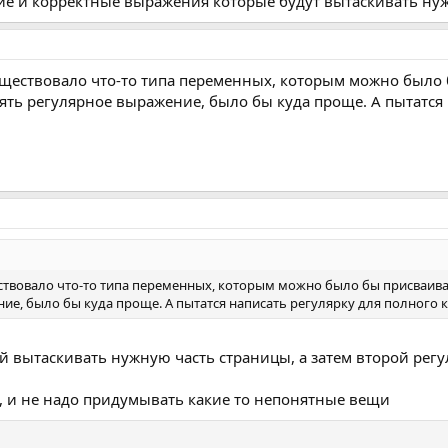
гие и корректные выражения которые будут вытаскивать нуж
 существовало что-то типа переменных, которым можно было
нять регулярное выражение, было бы куда проще. А пытатся
ществовало что-то типа переменных, которым можно было бы присваива
е, было бы куда проще. А пытатся написать регулярку для полного к
й вытаскивать нужную часть страницы, а затем второй ре
о, и не надо придумывать какие то непонятные вещи