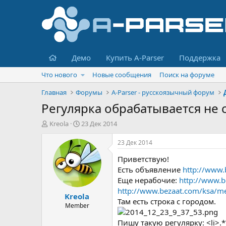
Главная
Демо
Купить A-Parser
Поддержка
Что нового
Новые сообщения
Поиск на форуме
Главная
Форумы
A-Parser - русскоязычный форум
Регулярка обрабатывается не 
А
Д
Kreola
23 Дек 2014
в
а
т
т
23 Дек 2014
о
а
Приветствую!
р
н
т
а
Есть объявление
http://www.
е
ч
Еще нерабочие:
http://www.b
м
а
http://www.bezaat.com/ksa/me
Kreola
ы
л
Там есть строка с городом.
а
Member