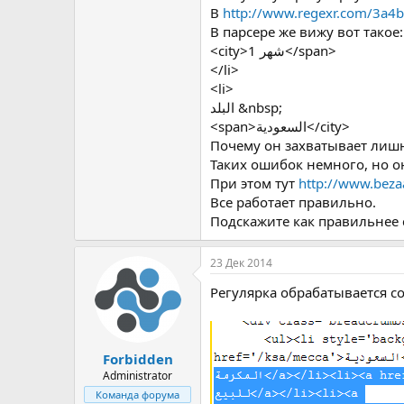
В
http://www.regexr.com/3a4
В парсере же вижу вот такое:
<city>1 شهر</span>
</li>
<li>
البلد &nbsp;
<span>السعودية</city>
Почему он захватывает лишн
Таких ошибок немного, но о
При этом тут
http://www.beza
Все работает правильно.
Подскажите как правильнее 
23 Дек 2014
Регулярка обрабатывается со
Forbidden
Administrator
Команда форума