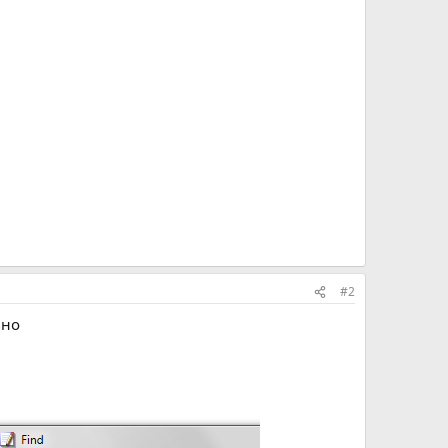
#2
ьно