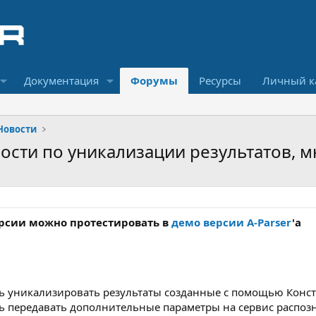
Документация
Форумы
Ресурсы
Личный к
Новости
ности по уникализации результатов, 
ерсии можно протестировать в
демо версии A-Parser
'а
 уникализировать результаты созданные с помощью Конст
ь передавать дополнительные параметры на сервис распоз