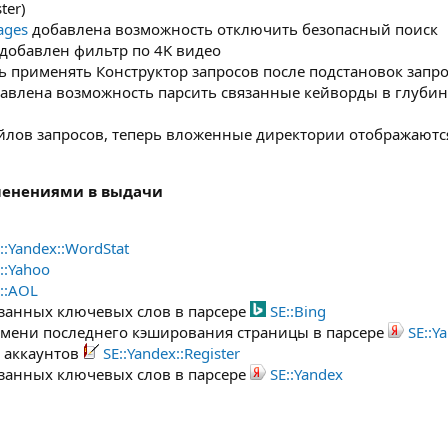
ter)
ages
добавлена возможность отключить безопасный поиск
добавлен фильтр по 4K видео
 применять Конструктор запросов после подстановок запр
авлена возможность парсить связанные кейворды в глубин
)
лов запросов, теперь вложенные директории отображаются
зменениями в выдачи
::Yandex::WordStat
::Yahoo
::AOL
занных ключевых слов в парсере
SE::Bing
емени последнего кэширования страницы в парсере
SE::Y
 аккаунтов
SE::Yandex::Register
занных ключевых слов в парсере
SE::Yandex