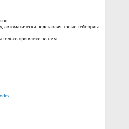
осов
у, автоматически подставляя новые кейворды
 только при клике по ним
andex