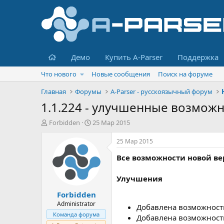
Главная
Демо
Купить A-Parser
Поддержка
Что нового
Новые сообщения
Поиск на форуме
Главная
Форумы
A-Parser - русскоязычный форум
1.1.224 - улучшенные возмож
А
Д
Forbidden
25 Мар 2015
в
а
т
т
25 Мар 2015
о
а
Все возможности новой в
р
н
т
а
е
ч
Улучшения
м
а
Forbidden
ы
л
а
Administrator
Добавлена возможность
Команда форума
Добавлена возможност