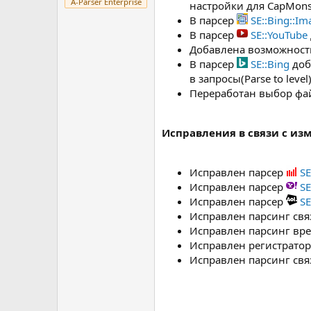
A-Parser Enterprise
настройки для CapMons
В парсер
SE::Bing::Im
В парсер
SE::YouTube
Добавлена возможность
В парсер
SE::Bing
доб
в запросы(Parse to level
Переработан выбор фай
Исправления в связи с и
Исправлен парсер
SE
Исправлен парсер
SE
Исправлен парсер
SE
Исправлен парсинг свя
Исправлен парсинг вр
Исправлен регистратор
Исправлен парсинг свя