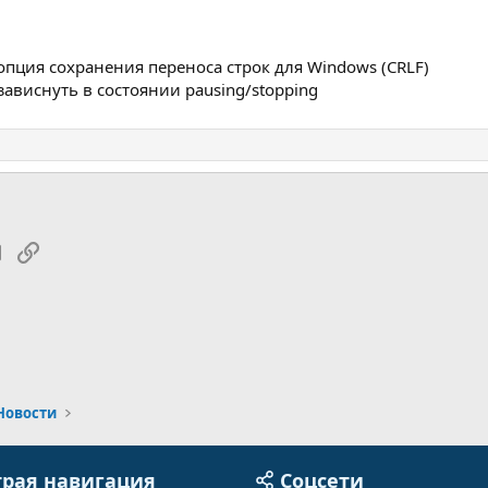
опция сохранения переноса строк для Windows (CRLF)
ависнуть в состоянии pausing/stopping
tsApp
Электронная почта
Ссылка
Новости
рая навигация
Соцсети