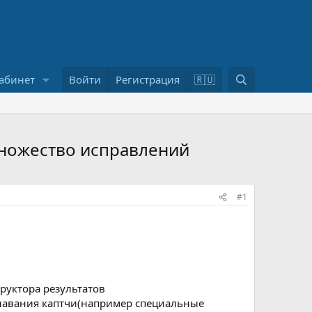
П
абинет
Войти
Регистрация
🇷🇺
о
и
с
к
множество исправлений
#1
руктора результатов
навания каптчи(например специальные