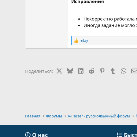
Исправления
Некорректно работала 
Иногда задание могло з
relay
Р
е
а
к
ц
и
X
Bluesky
LinkedIn
Reddit
Pinterest
Tumblr
Wha
Поделиться:
и
:
Главная
Форумы
A-Parser - русскоязычный форум
О нас
Быст