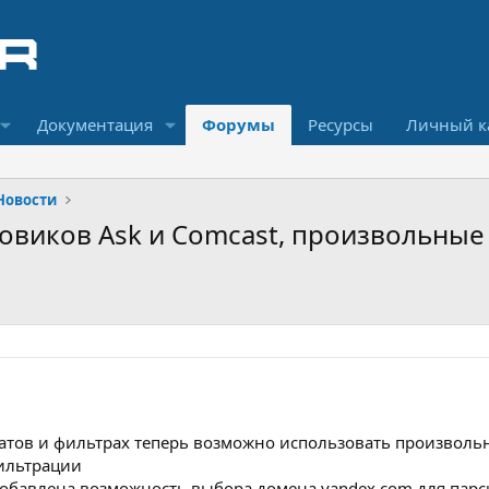
Документация
Форумы
Ресурсы
Личный к
Новости
ковиков Ask и Comcast, произвольны
татов и фильтрах теперь возможно использовать произволь
ильтрации
обавлена возможность выбора домена yandex.com для парс