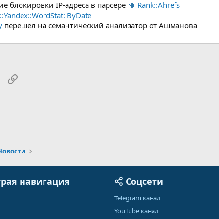
е блокировки IP-адреса в парсере
Rank::Ahrefs
::Yandex::WordStat::ByDate
y
перешел на семантический анализатор от Ашманова
tsApp
Электронная почта
Ссылка
Новости
рая навигация
Соцсети
Telegram канал
YouTube канал