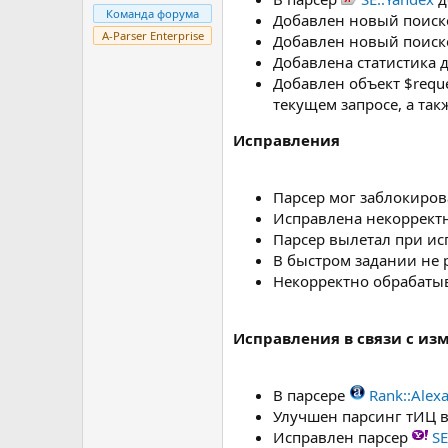
Команда форума
Добавлен новый поис
A-Parser Enterprise
Добавлен новый поис
Добавлена статистика 
Добавлен объект $requ
текущем запросе, а та
Исправления
Парсер мог заблокиров
Исправлена некорректн
Парсер вылетал при ис
В быстром задании не 
Некорректно обрабатыв
Исправления в связи с и
В парсере
Rank::Alex
Улучшен парсинг тИЦ 
Исправлен парсер
SE