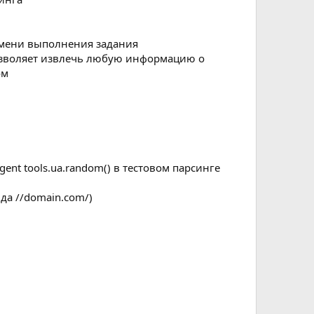
емени выполнения задания
позволяет извлечь любую информацию о
ом
nt tools.ua.random() в тестовом парсинге
да //domain.com/)