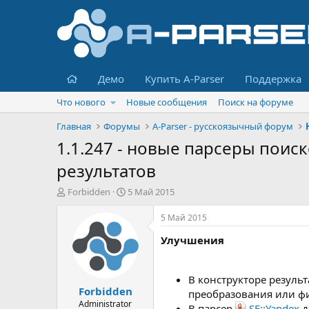
Главная
Демо
Купить A-Parser
Поддержка
Что нового
Новые сообщения
Поиск на форуме
Главная
Форумы
A-Parser - русскоязычный форум
1.1.247 - новые парсеры поис
результатов
А
Д
Forbidden
5 Май 2015
в
а
т
т
5 Май 2015
о
а
Улучшения
р
н
т
а
е
ч
м
а
В конструкторе резуль
Forbidden
ы
л
преобразования или ф
а
Administrator
В парсер
SE::Yandex
д