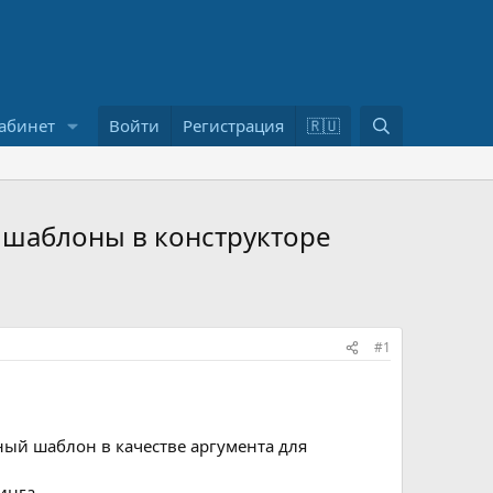
П
абинет
Войти
Регистрация
🇷🇺
о
и
с
к
е шаблоны в конструкторе
#1
ный шаблон в качестве аргумента для
инга