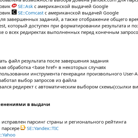
ковик
SE::Ask
с американской выдачей Google
ковик
SE::Comcast
с американской выдачей Google
для завершенных заданий, а также отображение общего вр
est, который доступен при форматировании результата и 
кже о всех редиректах выполненных перед конечным запрос
ать файл результата после завершения задания
ая обработка <base href= в некоторых случаях
пользовании инструмента генерации произвольного User-Age
работал выбор запросов из файла
ался редирект с автоматическим выбором схемы(ссылки ви
зменениями в выдачи
a
исправлен парсинг страны и регионального рейтинга
в парсере
SE::Yandex::TIC
::Yahoo