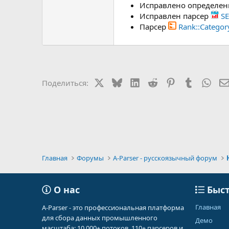
Исправлено определени
Исправлен парсер
SE
Парсер
Rank::Categor
X
Bluesky
LinkedIn
Reddit
Pinterest
Tumblr
Wha
Поделиться:
Главная
Форумы
A-Parser - русскоязычный форум
О нас
Быст
Главная
A-Parser - это профессиональная платформа
для сбора данных промышленного
Демо
масштаба: 10 000+ потоков, 110+ парсеров и