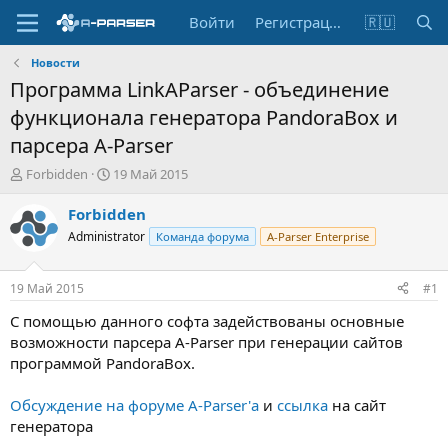
Войти
Регистрация
🇷🇺
Новости
Программа LinkAParser - объединение
функционала генератора PandoraBox и
парсера A-Parser
А
Д
Forbidden
19 Май 2015
в
а
т
т
Forbidden
о
а
Administrator
Команда форума
A-Parser Enterprise
р
н
т
а
е
ч
19 Май 2015
#1
м
а
ы
л
С помощью данного софта задействованы основные
а
возможности парсера A-Parser при генерации сайтов
программой PandoraBox.
Обсуждение на форуме A-Parser'а
и
ссылка
на сайт
генератора