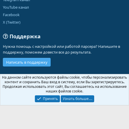
YouTube канал
Facebook
X (Twitter)
Поддержка
Нужна помощь с настройкой или работой парсера? Напишите в
поддержку, поможем довести все до результата.
Написать в поддержку
Russian (RU)
На данном сайте используются файлы cookie, чтобы персонализировать
контент и сохранить Ваш вход в систему, если Вы зарегистрируетесь.
Обратная связь
Условия и правила
Продолжая использовать этот сайт, Вы соглашаетесь на использование
Политика конфиденциальности
Помощь
Главная
R
наших файлов cookie.
S
S
Принять
Узнать больше.…
®
Community platform by XenForo
© 2010-2026 XenForo Ltd.