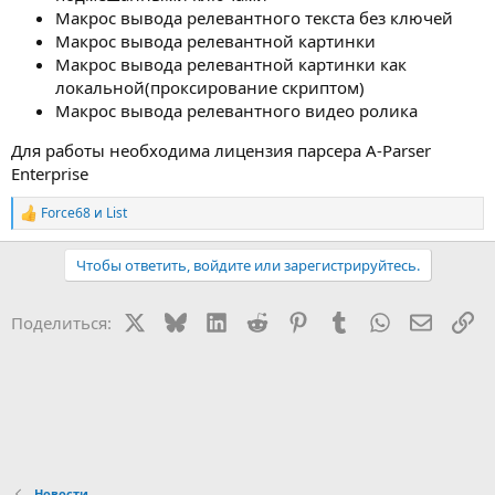
Макрос вывода релевантного текста без ключей
Макрос вывода релевантной картинки
Макрос вывода релевантной картинки как
локальной(проксирование скриптом)
Макрос вывода релевантного видео ролика
Для работы необходима лицензия парсера A-Parser
Enterprise
Force68
и
List
Р
е
а
Чтобы ответить, войдите или зарегистрируйтесь.
к
ц
и
X
Bluesky
LinkedIn
Reddit
Pinterest
Tumblr
WhatsApp
Электр
Сс
Поделиться:
и
:
Новости