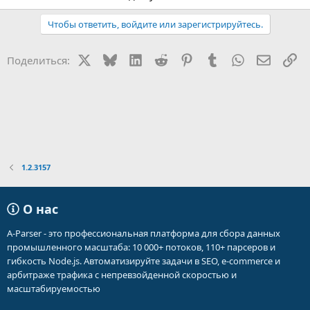
Чтобы ответить, войдите или зарегистрируйтесь.
X
Bluesky
LinkedIn
Reddit
Pinterest
Tumblr
WhatsApp
Электр
Сс
Поделиться:
1.2.3157
О нас
A-Parser - это профессиональная платформа для сбора данных
промышленного масштаба: 10 000+ потоков, 110+ парсеров и
гибкость Node.js. Автоматизируйте задачи в SEO, e-commerce и
арбитраже трафика с непревзойденной скоростью и
масштабируемостью