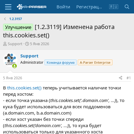
Войти
Регистрация
🇷🇺
1.2.3157
[1.2.3119] Изменена работа
Улучшение
this.cookies.set()
А
Д
Support
5 Янв 2026
в
а
т
т
Support
о
а
Administrator
Команда форума
A-Parser Enterprise
р
н
т
а
е
ч
5 Янв 2026
#1
м
а
ы
л
В
this.cookies.set()
теперь учитывается наличие точки
а
перед хостом:
- если точка указана (
this.cookies.set('.domain.com', ...)
), то
кука будет использоваться для всех поддоменов
(a.domain.com, b.a.domain.com)
- если хост указан без точки спереди
(
this.cookies.set('domain.com', ...)
), то кука будет
использоваться только для указанного хоста