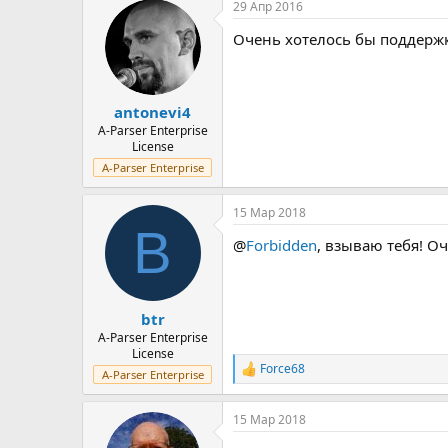
29 Апр 2016
Очень хотелось бы поддержк
antonevi4
A-Parser Enterprise
License
A-Parser Enterprise
15 Мар 2018
B
@
Forbidden
, взываю тебя! О
btr
A-Parser Enterprise
License
Force68
Р
A-Parser Enterprise
е
а
15 Мар 2018
к
ц