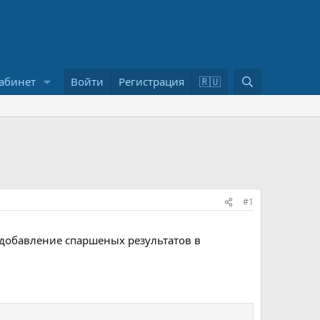
П
абинет
Войти
Регистрация
🇷🇺
о
и
с
к
#1
 добавление спаршеных результатов в