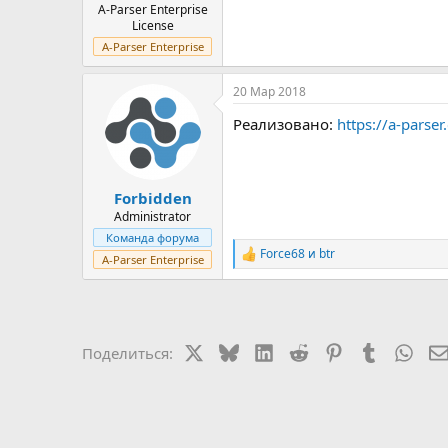
A-Parser Enterprise
License
A-Parser Enterprise
20 Мар 2018
Реализовано:
https://a-parse
Forbidden
Administrator
Команда форума
Force68
и
btr
Р
A-Parser Enterprise
е
а
к
ц
и
X
Bluesky
LinkedIn
Reddit
Pinterest
Tumblr
Wha
Поделиться:
и
: