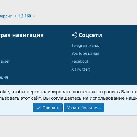
Версии
1.2.160
рая навигация
Соцсети
Telegram канал
YouTube канал
arser
Facebook
X (Twitter)
ация
kie, чтобы персонализировать контент и сохранить Ваш вхо
ьзовать этот сайт, Вы соглашаетесь на использование наши
Обратная связь
Условия и правила
Принять
Узнать больше.…
®
Community platform by XenForo
© 2010-2026 XenForo Ltd.