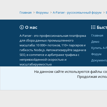
Главная
Форумы
A-Parser - русскоязычный форум
О нас
Быст
Главная
A-Parser - это профессиональная платформа
для сбора данных промышленного
Демо
масштаба: 10 000+ потоков, 110+ парсеров и
Купить A-P
гибкость Node.js. Автоматизируйте задачи в
Форум
SEO, e-commerce и арбитраже трафика с
непревзойденной скоростью и
Документ
масштабируемостью
На данном сайте используются файлы coo
Продолжая испол
Russian (RU)