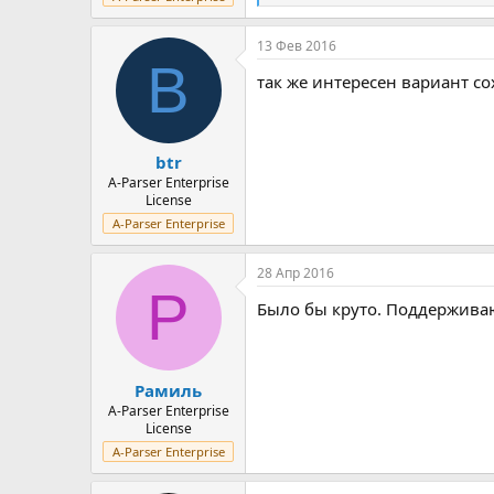
е
а
13 Фев 2016
к
B
ц
так же интересен вариант сох
и
и
:
btr
A-Parser Enterprise
License
A-Parser Enterprise
28 Апр 2016
Р
Было бы круто. Поддержива
Рамиль
A-Parser Enterprise
License
A-Parser Enterprise