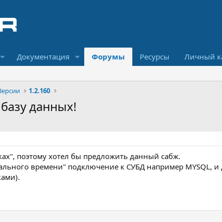
Документация
Форумы
Ресурсы
Личный к
Версии
1.2.160
в базу данных!
ках", поэтому хотел бы предложить данный сабж.
реального времени" подключение к СУБД например MYSQL, и
ами).