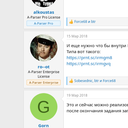
:
alkoustas
A-Parser Pro License
Force68
и
btr
Р
A-Parser Pro
е
а
15 Мар 2018
к
ц
И еще нужно что бы внутри 
и
и
Типа вот такого:
:
https://prnt.sc/irmgm8
https://prnt.sc/irmgvq
ro--ot
A-Parser Enterprise
License
Sobesednic
,
btr
и
Force68
Р
A-Parser Enterprise
е
а
19 Мар 2018
к
G
ц
Это и сейчас можно реализо
и
и
после окончания задания за
:
Gorn