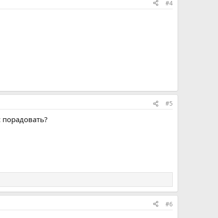
#4
#5
с порадовать?
#6