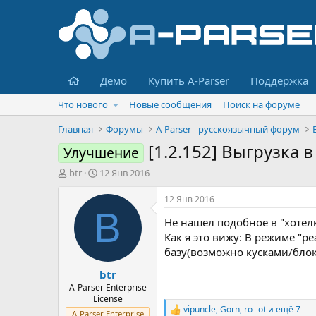
Главная
Демо
Купить A-Parser
Поддержка
Что нового
Новые сообщения
Поиск на форуме
Главная
Форумы
A-Parser - русскоязычный форум
[1.2.152] Выгрузка 
Улучшение
А
Д
btr
12 Янв 2016
в
а
т
т
12 Янв 2016
о
а
B
Не нашел подобное в "хотел
р
н
т
а
Как я это вижу: В режиме "
е
ч
базу(возможно кусками/блок
м
а
btr
ы
л
а
A-Parser Enterprise
License
vipuncle
,
Gorn
,
ro--ot
и ещё 7
Р
A-Parser Enterprise