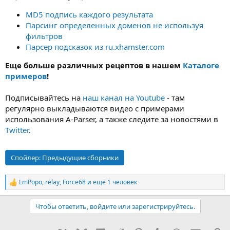
MD5 подпись каждого результата
Парсинг определенных доменов не используя
фильтров
Парсер подсказок из ru.xhamster.com
Еще больше различных рецептов в нашем
Каталоге
примеров
!
Подписывайтесь на
наш канал на Youtube
- там
регулярно выкладываются видео с примерами
использования A-Parser, а также следите за новостями в
Twitter
.
Спойлер:
Предыдущие сборники
LmPopo
,
relay
,
Force68
и ещё 1 человек
Р
е
а
Чтобы ответить, войдите или зарегистрируйтесь.
к
ц
и