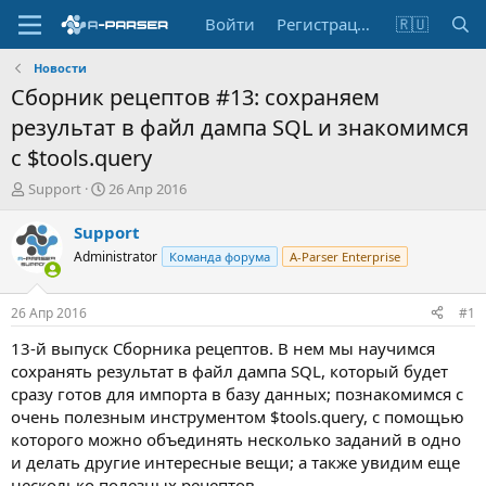
Войти
Регистрация
🇷🇺
Новости
Сборник рецептов #13: сохраняем
результат в файл дампа SQL и знакомимся
с $tools.query
А
Д
Support
26 Апр 2016
в
а
т
т
Support
о
а
Administrator
Команда форума
A-Parser Enterprise
р
н
т
а
е
ч
26 Апр 2016
#1
м
а
ы
л
13-й выпуск Сборника рецептов. В нем мы научимся
а
сохранять результат в файл дампа SQL, который будет
сразу готов для импорта в базу данных; познакомимся с
очень полезным инструментом $tools.query, с помощью
которого можно объединять несколько заданий в одно
и делать другие интересные вещи; а также увидим еще
несколько полезных рецептов.