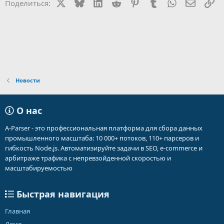
X
Bluesky
LinkedIn
Reddit
Pinterest
Tumblr
WhatsApp
Электр
Сс
Поделиться:
и
:
Новости
О нас
A-Parser - это профессиональная платформа для сбора данных
промышленного масштаба: 10 000+ потоков, 110+ парсеров и
гибкость Node.js. Автоматизируйте задачи в SEO, e-commerce и
арбитраже трафика с непревзойденной скоростью и
масштабируемостью
Быстрая навигация
Главная