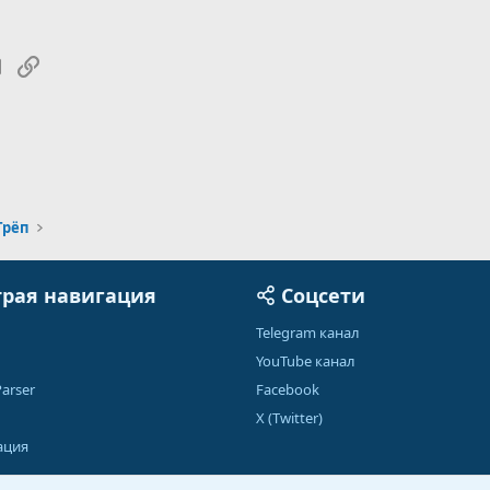
tsApp
Электронная почта
Ссылка
Трёп
рая навигация
Соцсети
Telegram канал
YouTube канал
arser
Facebook
X (Twitter)
ация