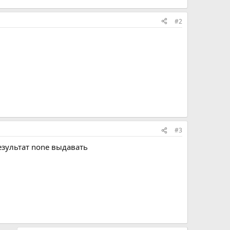
#2
#3
езультат none выдавать