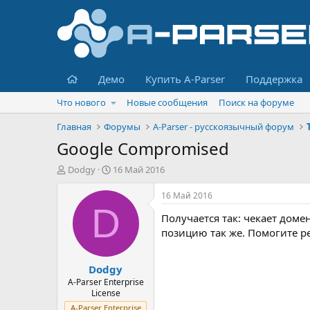
Главная
Демо
Купить A-Parser
Поддержка
Что нового
Новые сообщения
Поиск на форуме
Главная
Форумы
A-Parser - русскоязычный форум
Google Compromised
А
Д
Dodgy
16 Май 2016
в
а
т
т
16 Май 2016
о
а
D
Получается так: чекает домен
р
н
т
а
позицию так же. Помогите р
е
ч
м
а
Dodgy
ы
л
а
A-Parser Enterprise
License
A-Parser Enterprise