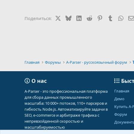
X
Bluesky
LinkedIn
Reddit
Pinterest
Tumblr
Wha
Поделиться:
Главная
Форумы
A-Parser - русскоязычный форум
О нас
Быст
Главная
A-Parser - это профессиональная платформа
для сбора данных промышленного
Демо
масштаба: 10 000+ потоков, 110+ парсеров и
Купить A-P
гибкость Node.js. Автоматизируйте задачи в
Форум
SEO, e-commerce и арбитраже трафика с
непревзойденной скоростью и
Документ
масштабируемостью