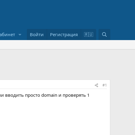
П
абинет
Войти
Регистрация
🇷🇺
о
и
с
к
#1
если вводить просто domain и проверять 1