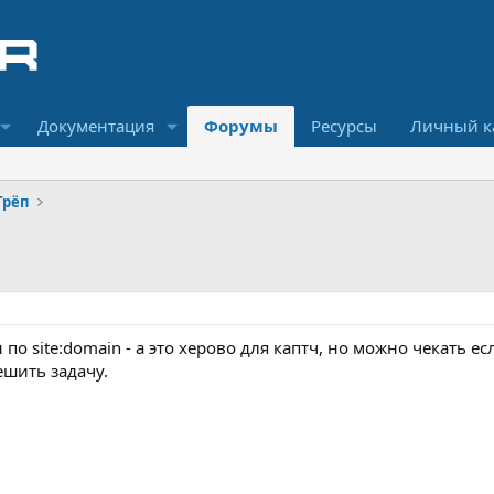
Документация
Форумы
Ресурсы
Личный к
Трёп
 по site:domain - а это херово для каптч, но можно чекать 
ешить задачу.