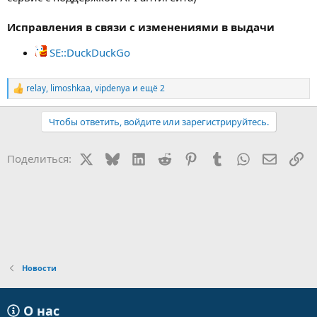
Исправления в связи с изменениями в выдачи
SE::DuckDuckGo
relay
,
limoshkaa
,
vipdenya
и ещё 2
Р
е
а
Чтобы ответить, войдите или зарегистрируйтесь.
к
ц
и
X
Bluesky
LinkedIn
Reddit
Pinterest
Tumblr
WhatsApp
Электр
Сс
Поделиться:
и
:
Новости
О нас