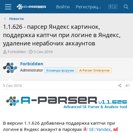
Войти
Регистрация
🇷🇺
Новости
1.1.626 - парсер Яндекс картинок,
поддержка каптчи при логине в Яндекс,
удаление нерабочих аккаунтов
А
Д
Forbidden
5 Сен 2016
в
а
т
т
Forbidden
о
а
Administrator
Команда форума
A-Parser Enterprise
р
н
т
а
е
ч
5 Сен 2016
#1
м
а
ы
л
а
В версии 1.1.626 добавлена поддержка каптчи при
логине в Яндекс аккаунт в парсерах
SE::Yandex
,