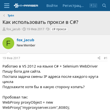
Войти
Регистрация
🇷🇺
Трёп
Как использовать прокси в C#?
А
Д
Т
fox_jacub
19 Фев 2017
c# прокси
в
а
е
т
т
г
fox_jacub
F
о
а
и
New Member
р
н
т
а
е
ч
19 Фев 2017
#1
м
а
ы
л
Работаю в VS 2012 на языке C# + Selenium WebDriver
а
Пишу бота для сайта.
Постала задача смены IP адреса после каждого круга
цикла
Подскажите хотя бы в какую сторону копать?
Пробовал так:
WebProxy proxyObject = new
WebProxy("myproxyserver.com",8080);