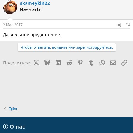
skameykin22
New Member
2 Мар 2017
#4
Да, дельное предложение.
Чтобы ответить, войдите или зарегистрируйтесь.
X
Bluesky
LinkedIn
Reddit
Pinterest
Tumblr
WhatsApp
Электр
Сс
Поделиться:
Трёп
О нас