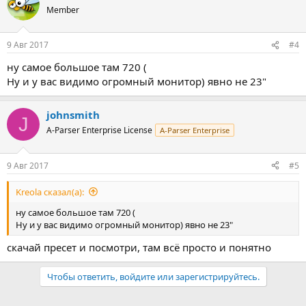
ц
Member
и
и
:
9 Авг 2017
#4
ну самое большое там 720 (
Ну и у вас видимо огромный монитор) явно не 23"
johnsmith
J
A-Parser Enterprise License
A-Parser Enterprise
9 Авг 2017
#5
Kreola сказал(а):
ну самое большое там 720 (
Ну и у вас видимо огромный монитор) явно не 23"
скачай пресет и посмотри, там всё просто и понятно
Чтобы ответить, войдите или зарегистрируйтесь.