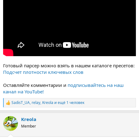
Готовый парсер можно взять в нашем каталоге пресетов:
Подсчет плотности ключевых слов
Оставляйте комментарии и
подписывайтесь на наш
канал на YouTube!
SadisT_UA
,
relay
,
Kreola
и ещё 1 человек
Р
е
а
Kreola
к
ц
Member
и
и