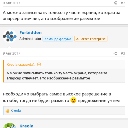
:
9 Авг 2017
#2
А можно записывать только ту часть экрана, которая за
апарсер отвечает, а то изображение размытое
Forbidden
Administrator
Команда форума
A-Parser Enterprise
9 Авг 2017
#3
Kreola сказал(а):
А можно записывать только ту часть экрана, которая за
апарсер отвечает, а то изображение размытое
необходимо выбрать самое высокое разрешение в
ютюбе, тогда не будет размыто
предложение учтем
Kreola
Р
е
а
Kreola
к