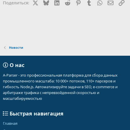
X
Bluesky
LinkedIn
Reddit
Pinterest
Tumblr
WhatsApp
Электр
Сс
Поделиться:
Новости
О нас
A-Parser - это профессиональная платформа для сбора данных
промышленного масштаба: 10 000+ потоков, 110+ парсеров и
гибкость Node.js. Автоматизируйте задачи в SEO, e-commerce и
арбитраже трафика с непревзойденной скоростью и
масштабируемостью
Быстрая навигация
Главная