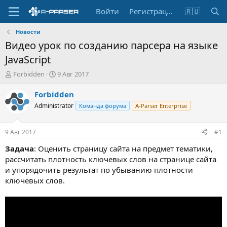
Войти
Регистрация
🇷🇺
Новости
Видео урок по созданию парсера на языке
JavaScript
А
Д
Forbidden
9 Авг 2017
в
а
т
т
Forbidden
о
а
Administrator
Команда форума
A-Parser Enterprise
р
н
т
а
е
ч
9 Авг 2017
#1
м
а
ы
л
Задача
: Оценить страницу сайта на предмет тематики,
а
рассчитать плотность ключевых слов на странице сайта
и упорядочить результат по убыванию плотности
ключевых слов.