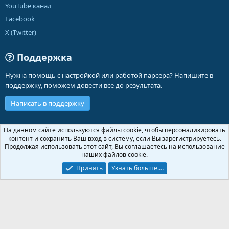
YouTube канал
Facebook
X (Twitter)
Поддержка
Нужна помощь с настройкой или работой парсера? Напишите в
поддержку, поможем довести все до результата.
Написать в поддержку
Russian (RU)
На данном сайте используются файлы cookie, чтобы персонализировать
контент и сохранить Ваш вход в систему, если Вы зарегистрируетесь.
Обратная связь
Условия и правила
Продолжая использовать этот сайт, Вы соглашаетесь на использование
Политика конфиденциальности
Помощь
Главная
R
наших файлов cookie.
S
S
Принять
Узнать больше.…
®
Community platform by XenForo
© 2010-2026 XenForo Ltd.