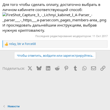
Для того чтобы сделать оплату, достаточно выбрать в
личном кабинете соответствующий способ:
И проследовать дальнейшим инструкциям, выбрав
нужную криптовалюту.
Последнее редактирование модератором:
11 Окт 2017
relay
,
btr
и
Force68
Р
е
а
Чтобы ответить, войдите или зарегистрируйтесь.
к
ц
и
X
Bluesky
LinkedIn
Reddit
Pinterest
Tumblr
WhatsApp
Электр
Сс
Поделиться:
и
:
Новости