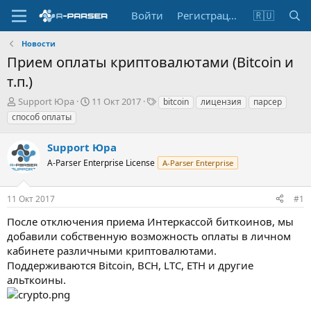
Войти
Регистрация
🇷🇺
Новости
Прием оплаты криптовалютами (Bitcoin и
т.п.)
А
Д
Т
Support Юра
11 Окт 2017
bitcoin
лицензия
парсер
в
а
е
способ оплаты
т
т
г
о
а
и
Support Юра
р
н
т
A-Parser Enterprise License
а
A-Parser Enterprise
е
ч
м
а
11 Окт 2017
#1
ы
л
а
После отключения приема Интеркассой биткоинов, мы
добавили собственную возможность оплаты в личном
кабинете различными криптовалютами.
Поддерживаются Bitcoin, BCH, LTC, ETH и другие
альткоины.