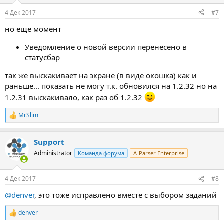
и
:
4 Дек 2017
#7
но еще момент
Уведомление о новой версии перенесено в
статусбар
так же выскакивает на экране (в виде окошка) как и
раньше... показать не могу т.к. обновился на 1.2.32 но на
1.2.31 выскакивало, как раз об 1.2.32
MrSlim
Р
е
а
Support
к
ц
Administrator
Команда форума
A-Parser Enterprise
и
и
:
4 Дек 2017
#8
@denver
, это тоже исправлено вместе с выбором заданий
denver
Р