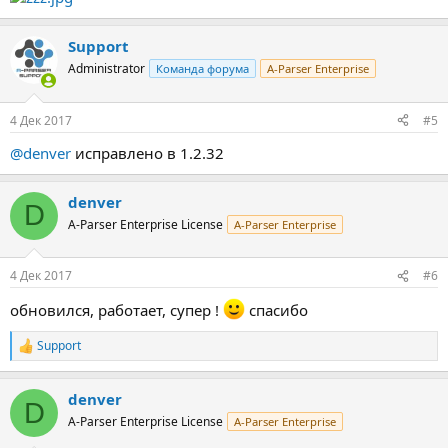
Support
Administrator
Команда форума
A-Parser Enterprise
4 Дек 2017
#5
@denver
исправлено в 1.2.32
denver
D
A-Parser Enterprise License
A-Parser Enterprise
4 Дек 2017
#6
обновился, работает, супер !
спасибо
Support
Р
е
а
denver
к
D
ц
A-Parser Enterprise License
A-Parser Enterprise
и