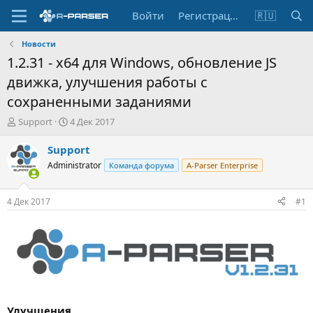
Войти
Регистрация
🇷🇺
Новости
1.2.31 - x64 для Windows, обновление JS
движка, улучшения работы с
сохраненными заданиями
А
Д
Support
4 Дек 2017
в
а
т
т
Support
о
а
Administrator
Команда форума
A-Parser Enterprise
р
н
т
а
е
ч
4 Дек 2017
#1
м
а
ы
л
а
Улучшения