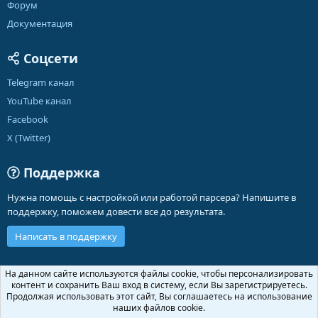
Форум
Документация
Соцсети
Telegram канал
YouTube канал
Facebook
X (Twitter)
Поддержка
Нужна помощь с настройкой или работой парсера? Напишите в
поддержку, поможем довести все до результата.
Написать в поддержку
Russian (RU)
На данном сайте используются файлы cookie, чтобы персонализировать
контент и сохранить Ваш вход в систему, если Вы зарегистрируетесь.
Обратная связь
Условия и правила
Продолжая использовать этот сайт, Вы соглашаетесь на использование
Политика конфиденциальности
Помощь
Главная
R
наших файлов cookie.
S