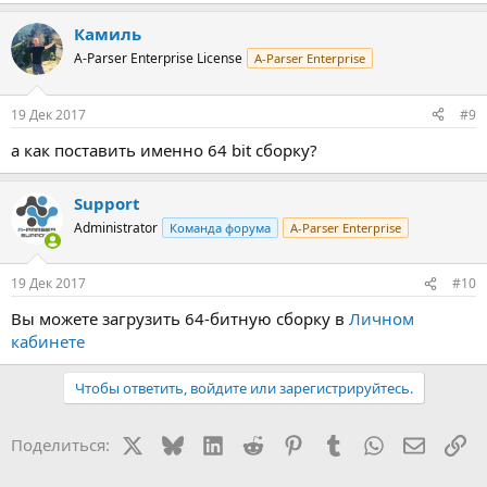
е
а
Камиль
к
ц
A-Parser Enterprise License
A-Parser Enterprise
и
и
:
19 Дек 2017
#9
а как поставить именно 64 bit сборку?
Support
Administrator
Команда форума
A-Parser Enterprise
19 Дек 2017
#10
Вы можете загрузить 64-битную сборку в
Личном
кабинете
Чтобы ответить, войдите или зарегистрируйтесь.
X
Bluesky
LinkedIn
Reddit
Pinterest
Tumblr
WhatsApp
Электр
Сс
Поделиться: