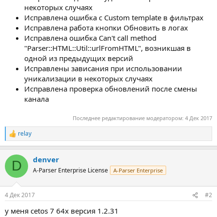
некоторых случаях
Исправлена ошибка с Custom template в фильтрах
Исправлена работа кнопки Обновить в логах
Исправлена ошибка Can't call method
"Parser::HTML::Util::urlFromHTML", возникшая в
одной из предыдущих версий
Исправлены зависания при использовании
уникализации в некоторых случаях
Исправлена проверка обновлений после смены
канала
Последнее редактирование модератором:
4 Дек 2017
relay
Р
е
а
denver
к
D
ц
A-Parser Enterprise License
A-Parser Enterprise
и
и
:
4 Дек 2017
#2
у меня cetos 7 64x версия 1.2.31