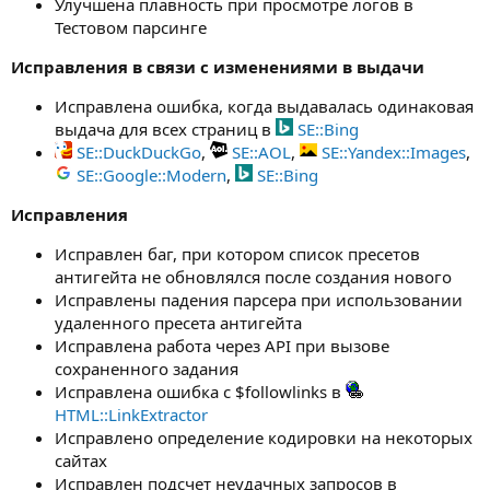
Улучшена плавность при просмотре логов в
Тестовом парсинге
Исправления в связи с изменениями в выдачи
Исправлена ошибка, когда выдавалась одинаковая
выдача для всех страниц в
SE::Bing
SE::DuckDuckGo
,
SE::AOL
,
SE::Yandex::Images
,
SE::Google::Modern
,
SE::Bing
Исправления
Исправлен баг, при котором список пресетов
антигейта не обновлялся после создания нового
Исправлены падения парсера при использовании
удаленного пресета антигейта
Исправлена работа через API при вызове
сохраненного задания
Исправлена ошибка с $followlinks в
HTML::LinkExtractor
Исправлено определение кодировки на некоторых
сайтах
Исправлен подсчет неудачных запросов в