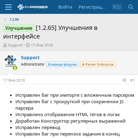
Войти
Регистрация
🇷🇺
1.2.84
[1.2.65] Улучшения в
Улучшение
интерфейсе
А
Д
Support
17 Янв 2018
в
а
т
т
Support
о
а
Administrator
Команда форума
A-Parser Enterprise
р
н
т
а
е
ч
17 Янв 2018
#1
м
а
ы
л
Исправлен баг при импорте с вложенным парсером
а
Исправлен баг с прокруткой при сохранении JS
парсера
Исправлено отображение HTML тегов в логах
Доработан Конструктор регулярных выражений
Исправлен перевод
Исправлен баг при переносе задания в конец