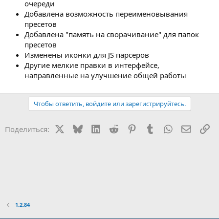
очереди
Добавлена возможность переименовывания
пресетов
Добавлена "память на сворачивание" для папок
пресетов
Изменены иконки для JS парсеров
Другие мелкие правки в интерфейсе,
направленные на улучшение общей работы
Чтобы ответить, войдите или зарегистрируйтесь.
X
Bluesky
LinkedIn
Reddit
Pinterest
Tumblr
WhatsApp
Электр
Сс
Поделиться:
1.2.84