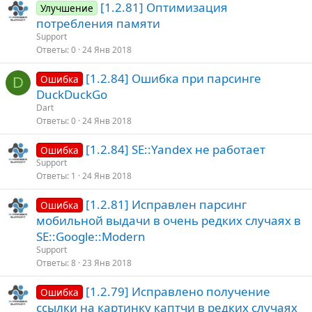
[1.2.81] Оптимизация
Улучшение
потребления памяти
Support
Ответы
0
24 Янв 2018
[1.2.84] Ошибка при парсинге
Ошибка
D
DuckDuckGo
Dart
Ответы
0
24 Янв 2018
[1.2.84] SE::Yandex не работает
Ошибка
Support
Ответы
1
24 Янв 2018
[1.2.81] Исправлен парсинг
Ошибка
мобильной выдачи в очень редких случаях в
SE::Google::Modern
Support
Ответы
8
23 Янв 2018
[1.2.79] Исправлено получение
Ошибка
ссылки на картинку каптчи в редких случаях