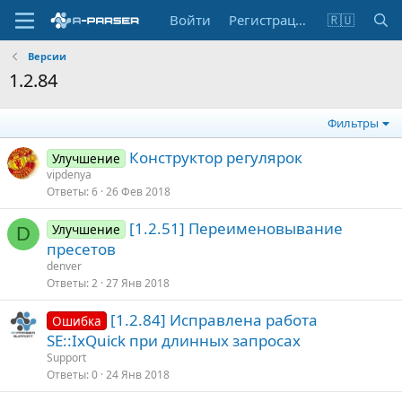
Войти
Регистрация
🇷🇺
Версии
1.2.84
Фильтры
Конструктор регулярок
Улучшение
vipdenya
Ответы
6
26 Фев 2018
[1.2.51] Переименовывание
Улучшение
D
пресетов
denver
Ответы
2
27 Янв 2018
[1.2.84] Исправлена работа
Ошибка
SE::IxQuick при длинных запросах
Support
Ответы
0
24 Янв 2018