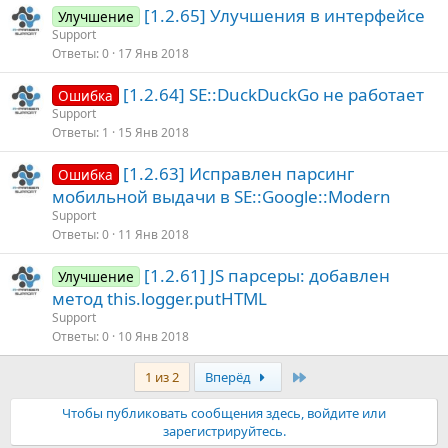
[1.2.65] Улучшения в интерфейсе
Улучшение
Support
Ответы
0
17 Янв 2018
[1.2.64] SE::DuckDuckGo не работает
Ошибка
Support
Ответы
1
15 Янв 2018
[1.2.63] Исправлен парсинг
Ошибка
мобильной выдачи в SE::Google::Modern
Support
Ответы
0
11 Янв 2018
[1.2.61] JS парсеры: добавлен
Улучшение
метод this.logger.putHTML
Support
Ответы
0
10 Янв 2018
Последняя
1 из 2
Вперёд
Чтобы публиковать сообщения здесь, войдите или
зарегистрируйтесь.