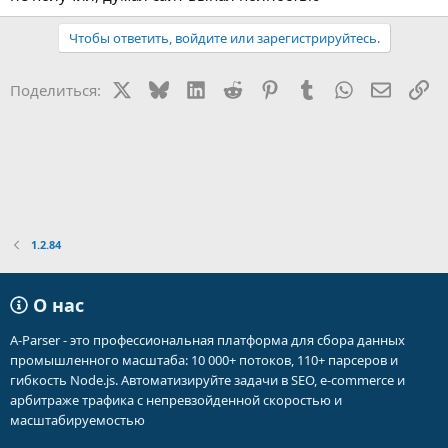
Чтобы ответить, войдите или зарегистрируйтесь.
X
Bluesky
LinkedIn
Reddit
Pinterest
Tumblr
WhatsApp
Электр
Сс
Поделиться:
1.2.84
О нас
A-Parser - это профессиональная платформа для сбора данных
промышленного масштаба: 10 000+ потоков, 110+ парсеров и
гибкость Node.js. Автоматизируйте задачи в SEO, e-commerce и
арбитраже трафика с непревзойденной скоростью и
масштабируемостью