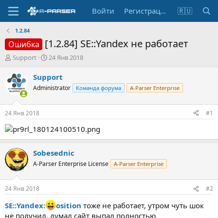
Войти
Регистрация
🇷🇺
1.2.84
[1.2.84] SE::Yandex не работает
Ошибка
А
Д
Support
24 Янв 2018
в
а
т
т
Support
о
а
Administrator
Команда форума
A-Parser Enterprise
р
н
т
а
е
ч
24 Янв 2018
#1
м
а
ы
л
а
Sobesednic
A-Parser Enterprise License
A-Parser Enterprise
24 Янв 2018
#2
SE::Yandex:
osition
тоже не работает, утром чуть шок
не получил, думал сайт выпал полностью