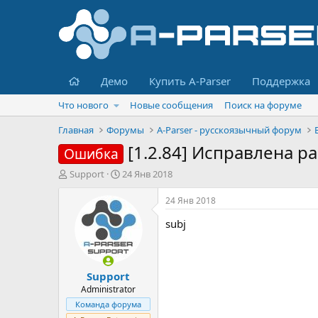
Главная
Демо
Купить A-Parser
Поддержка
Что нового
Новые сообщения
Поиск на форуме
Главная
Форумы
A-Parser - русскоязычный форум
[1.2.84] Исправлена р
Ошибка
А
Д
Support
24 Янв 2018
в
а
т
т
24 Янв 2018
о
а
subj
р
н
т
а
е
ч
м
а
Support
ы
л
а
Administrator
Команда форума