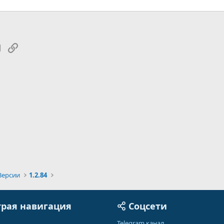
tsApp
Электронная почта
Ссылка
Версии
1.2.84
рая навигация
Соцсети
Telegram канал