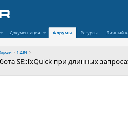
Документация
Форумы
Ресурсы
Личный к
Версии
1.2.84
абота SE::IxQuick при длинных запроса