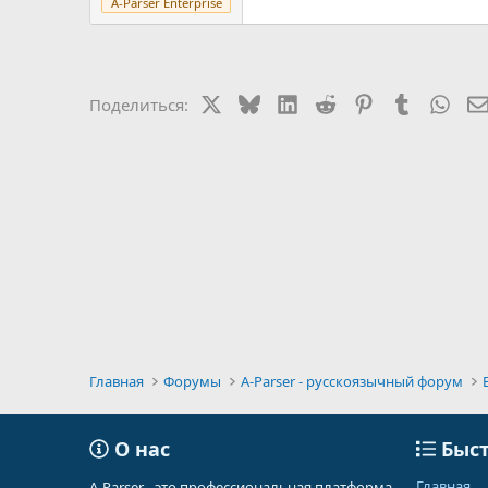
A-Parser Enterprise
X
Bluesky
LinkedIn
Reddit
Pinterest
Tumblr
Wha
Поделиться:
Главная
Форумы
A-Parser - русскоязычный форум
О нас
Быст
Главная
A-Parser - это профессиональная платформа