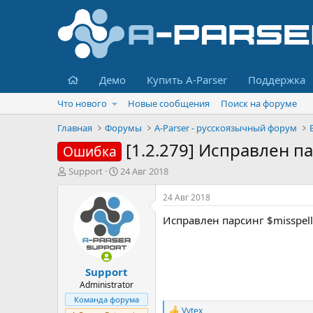
Главная
Демо
Купить A-Parser
Поддержка
Что нового
Новые сообщения
Поиск на форуме
Главная
Форумы
A-Parser - русскоязычный форум
[1.2.279] Исправлен п
Ошибка
А
Д
Support
24 Авг 2018
в
а
т
т
24 Авг 2018
о
а
Исправлен парсинг $misspel
р
н
т
а
е
ч
м
а
Support
ы
л
а
Administrator
Команда форума
Vvtex