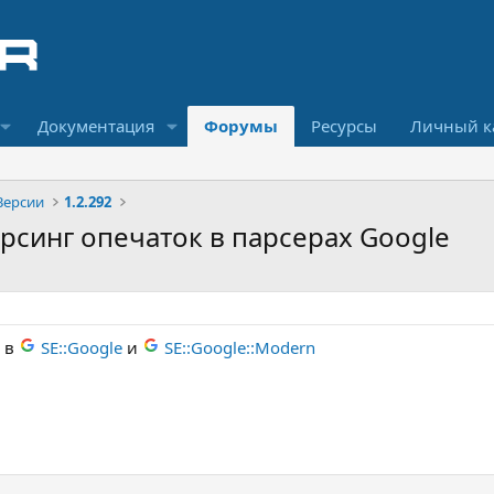
Документация
Форумы
Ресурсы
Личный к
Версии
1.2.292
арсинг опечаток в парсерах Google
l в
SE::Google
и
SE::Google::Modern