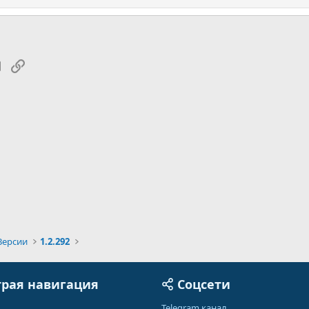
tsApp
Электронная почта
Ссылка
Версии
1.2.292
рая навигация
Соцсети
Telegram канал