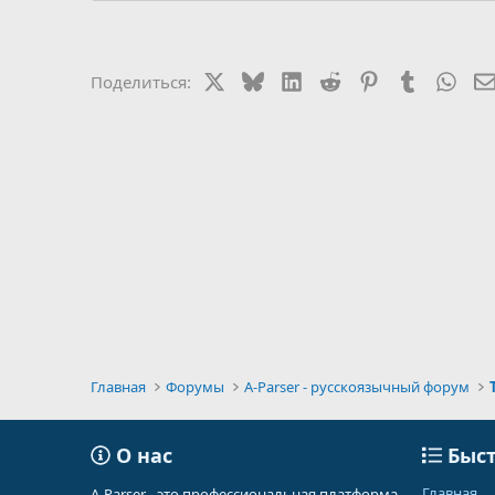
X
Bluesky
LinkedIn
Reddit
Pinterest
Tumblr
Wha
Поделиться:
Главная
Форумы
A-Parser - русскоязычный форум
О нас
Быст
Главная
A-Parser - это профессиональная платформа