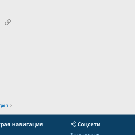
tsApp
Электронная почта
Ссылка
Трёп
рая навигация
Соцсети
Telegram канал