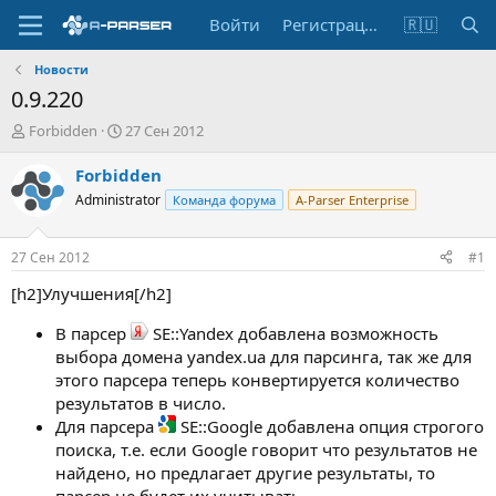
Войти
Регистрация
🇷🇺
Новости
0.9.220
А
Д
Forbidden
27 Сен 2012
в
а
т
т
Forbidden
о
а
Administrator
Команда форума
A-Parser Enterprise
р
н
т
а
е
ч
27 Сен 2012
#1
м
а
ы
л
[h2]Улучшения[/h2]
а
В парсер
SE::Yandex добавлена возможность
выбора домена yandex.ua для парсинга, так же для
этого парсера теперь конвертируется количество
результатов в число.
Для парсера
SE::Google добавлена опция строгого
поиска, т.е. если Google говорит что результатов не
найдено, но предлагает другие результаты, то
парсер не будет их учитывать.