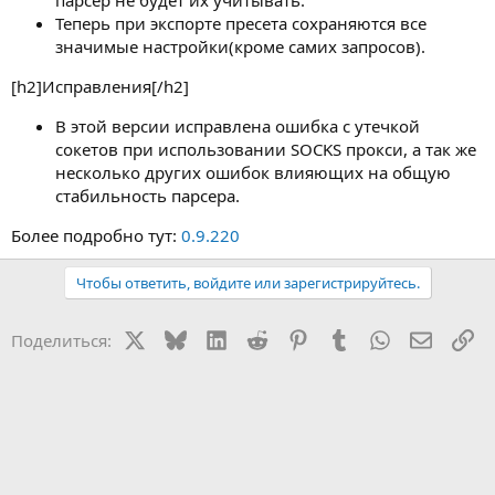
Теперь при экспорте пресета сохраняются все
значимые настройки(кроме самих запросов).
[h2]Исправления[/h2]
В этой версии исправлена ошибка с утечкой
сокетов при использовании SOCKS прокси, а так же
несколько других ошибок влияющих на общую
стабильность парсера.
Более подробно тут:
0.9.220
Чтобы ответить, войдите или зарегистрируйтесь.
X
Bluesky
LinkedIn
Reddit
Pinterest
Tumblr
WhatsApp
Электр
Сс
Поделиться: