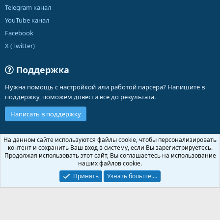
Telegram канал
YouTube канал
Facebook
X (Twitter)
Поддержка
Нужна помощь с настройкой или работой парсера? Напишите в
поддержку, поможем довести все до результата.
Написать в поддержку
Russian (RU)
На данном сайте используются файлы cookie, чтобы персонализировать
контент и сохранить Ваш вход в систему, если Вы зарегистрируетесь.
Обратная связь
Условия и правила
Продолжая использовать этот сайт, Вы соглашаетесь на использование
Политика конфиденциальности
Помощь
Главная
R
наших файлов cookie.
S
S
Принять
Узнать больше.…
®
Community platform by XenForo
© 2010-2026 XenForo Ltd.