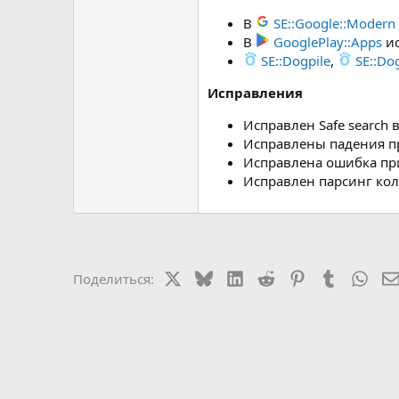
В
SE::Google::Modern
В
GooglePlay::Apps
ис
SE::Dogpile
,
SE::Do
Исправления
Исправлен Safe search 
Исправлены падения п
Исправлена ошибка при
Исправлен парсинг кол
X
Bluesky
LinkedIn
Reddit
Pinterest
Tumblr
Wha
Поделиться: