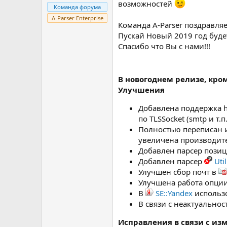
возможностей
Команда форума
A-Parser Enterprise
Команда A-Parser поздравля
Пускай Новый 2019 год буде
Спасибо что Вы с нами!!!
В новогоднем релизе, кро
Улучшения
Добавлена поддержка htt
по TLSSocket (smtp и т.п.
Полностью переписан 
увеличена производит
Добавлен парсер позиц
Добавлен парсер
Uti
Улучшен сбор почт в
Улучшена работа опции 
В
SE::Yandex
использо
В связи с неактуально
Исправления в связи с из