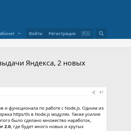
П
абинет
Войти
Регистрация
🇷🇺
о
и
с
к
 выдачи Яндекса, 2 новых
#1
в и функционала по работе с Node.js. Одним из
ка https/tls в Node.js модулях. Также усилия
этого было сделано множество наработок,
r 2.0
, где будет много новых и крутых