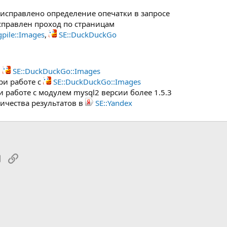
исправлено определение опечатки в запросе
правлен проход по страницам
gpile::Images
,
SE::DuckDuckGo
в
SE::DuckDuckGo::Images
ри работе с
SE::DuckDuckGo::Images
 работе с модулем mysql2 версии более 1.5.3
ичества результатов в
SE::Yandex
tsApp
Электронная почта
Ссылка