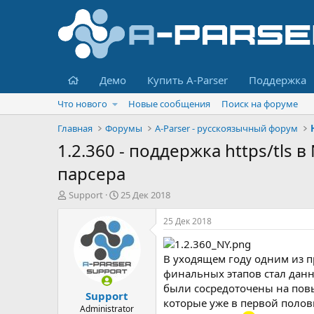
Главная
Демо
Купить A-Parser
Поддержка
Что нового
Новые сообщения
Поиск на форуме
Главная
Форумы
A-Parser - русскоязычный форум
1.2.360 - поддержка https/tls
парсера
А
Д
Support
25 Дек 2018
в
а
т
т
25 Дек 2018
о
а
р
н
т
а
В уходящем году одним из пр
е
ч
финальных этапов стал данны
м
а
были сосредоточены на повы
Support
ы
л
которые уже в первой полов
а
Administrator