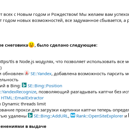
ет всех с Новым годом и Рождеством! Мы желаем вам успехо
т годом новых возможностей, все задуманное сбывается, а 
ме снеговика
, было сделано следующее:
ps/tls в Node.js модулях, что позволяет использовать все мо
)
и обновлен
SE::Yandex
, добавлена возможность парсить 
ельность
ий в Bing:
SE::Bing::Position
l::YandexRecognize
, позволяющий разгадывать каптчи без ис
HTML::EmailExtractor
Dynamic threads limit
вание прокси для загрузки картинки каптчи теперь определ
стью удалены
SE::Bing::AddURL
,
Rank::OpenSiteExplorer
и
менениями в выдаче