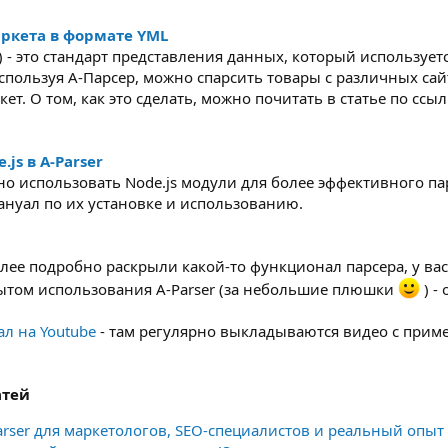
аркета в формате YML
) - это стандарт представления данных, который используе
Используя А-Парсер, можно спарсить товары с различных са
т. О том, как это сделать, можно почитать в статье по ссы
js в A-Parser
жно использовать Node.js модули для более эффективного п
нуал по их установке и использованию.
лее подробно раскрыли какой-то функционал парсера, у вас
ытом использования A-Parser (за небольшие плюшки
) -
л на Youtube
- там регулярно выкладываются видео с пример
атей
Parser для маркетологов, SEO-специалистов и реальный опыт