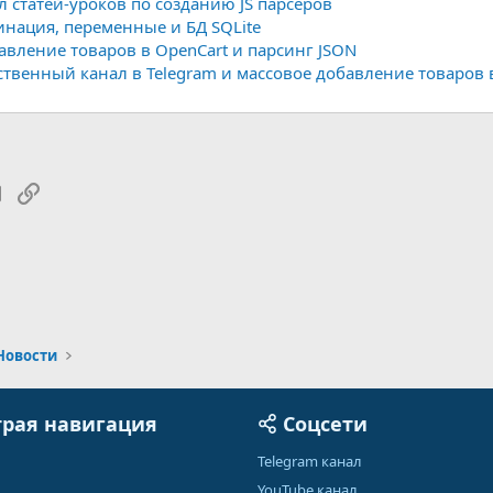
л статей-уроков по созданию JS парсеров
инация, переменные и БД SQLite
авление товаров в OpenCart и парсинг JSON
ственный канал в Telegram и массовое добавление товаров 
tsApp
Электронная почта
Ссылка
Новости
рая навигация
Соцсети
Telegram канал
YouTube канал