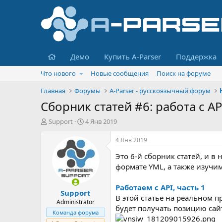
Главная
Демо
Купить A-Parser
Поддержка
Что нового
Новые сообщения
Поиск на форуме
Главная
Форумы
A-Parser - русскоязычный форум
Сборник статей #6: работа с 
А
Д
Support
4 Янв 2019
в
а
т
т
4 Янв 2019
о
а
Это 6-й сборник статей, и в
р
н
т
а
формате YML, а также изучи
е
ч
м
а
Работаем с API, часть 1
Support
ы
л
В этой статье на реальном п
а
Administrator
будет получать позицию сайт
Команда форума