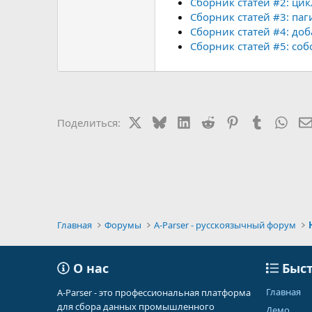
Сборник статей #2: цик
Сборник статей #3: паг
Сборник статей #4: доб
Сборник статей #5: соб
X
Bluesky
LinkedIn
Reddit
Pinterest
Tumblr
Wha
Поделиться:
Главная
Форумы
A-Parser - русскоязычный форум
О нас
Быст
Главная
A-Parser - это профессиональная платформа
для сбора данных промышленного
Демо