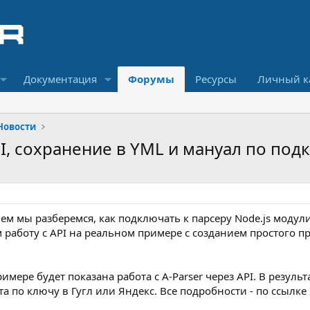
Документация
Форумы
Ресурсы
Личный к
Новости
API, сохранение в YML и мануал по по
 нем мы разберемся, как подключать к парсеру Node.js моду
м работу с API на реальном примере с созданием простого п
римере будет показана работа с A-Parser через API. В резуль
а по ключу в Гугл или Яндекс. Все подробности - по ссылке