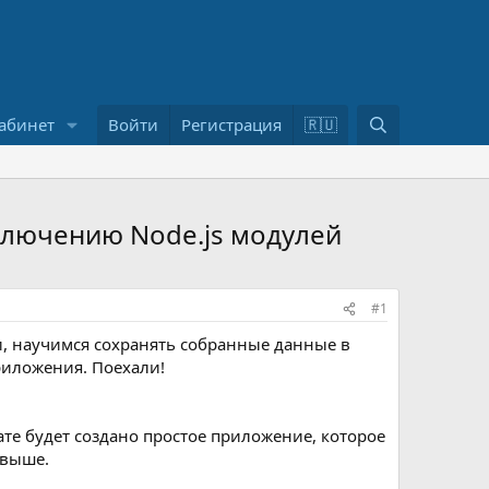
П
абинет
Войти
Регистрация
🇷🇺
о
и
с
к
дключению Node.js модулей
#1
ли, научимся сохранять собранные данные в
риложения. Поехали!
тате будет создано простое приложение, которое
 выше.