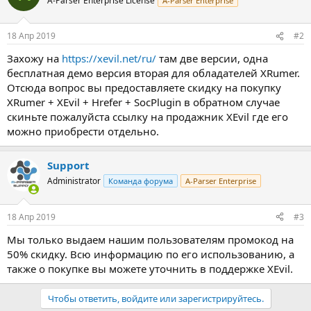
A-Parser Enterprise License
A-Parser Enterprise
18 Апр 2019
#2
Захожу на
https://xevil.net/ru/
там две версии, одна
бесплатная демо версия вторая для обладателей XRumer.
Отсюда вопрос вы предоставляете скидку на покупку
XRumer + XEvil + Hrefer + SocPlugin в обратном случае
скиньте пожалуйста ссылку на продажник XEvil где его
можно приобрести отдельно.
Support
Administrator
Команда форума
A-Parser Enterprise
18 Апр 2019
#3
Мы только выдаем нашим пользователям промокод на
50% скидку. Всю информацию по его использованию, а
также о покупке вы можете уточнить в поддержке XEvil.
Чтобы ответить, войдите или зарегистрируйтесь.