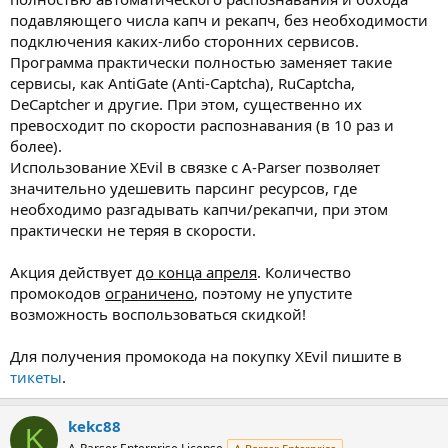
подавляющего числа капч и рекапч, без необходимости
подключения каких-либо сторонних сервисов.
Программа практически полностью заменяет такие
сервисы, как AntiGate (Anti-Captcha), RuCaptcha,
DeCaptcher и другие. При этом, существенно их
превосходит по скорости распознавания (в 10 раз и
более).
Использование XEvil в связке с A-Parser позволяет
значительно удешевить парсинг ресурсов, где
необходимо разгадывать капчи/рекапчи, при этом
практически не теряя в скорости.
Акция действует
до конца апреля
. Количество
промокодов
ограничено
, поэтому не упустите
возможность воспользоваться скидкой!
Для получения промокода на покупку XEvil пишите в
тикеты
.
kekc88
K