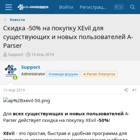
Войти
Регистрация
🇷🇺
Новости
Скидка -50% на покупку XEvil для
существующих и новых пользователей A-
Parser
А
Д
Support
15 Апр 2019
в
а
т
т
Support
о
а
Administrator
Команда форума
A-Parser Enterprise
р
н
т
а
е
ч
15 Апр 2019
#1
м
а
ы
л
а
Для
всех существующих и новых пользователей
A-
Parser действует скидка на покупку XEvil
-50%
!
XEvil
- это простая, быстрая и удобная программа для
полностью автоматического распознавания и обхода