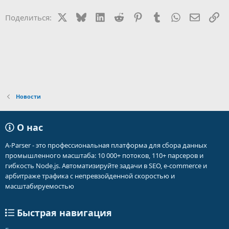
X
Bluesky
LinkedIn
Reddit
Pinterest
Tumblr
WhatsApp
Электр
Сс
Поделиться:
Новости
О нас
A-Parser - это профессиональная платформа для сбора данных
промышленного масштаба: 10 000+ потоков, 110+ парсеров и
гибкость Node.js. Автоматизируйте задачи в SEO, e-commerce и
арбитраже трафика с непревзойденной скоростью и
масштабируемостью
Быстрая навигация