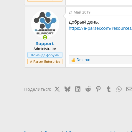
21 Май 2019
Добрый день.
https://a-parser.com/resource
Support
Administrator
Команда форума
Dmitron
Р
A-Parser Enterprise
е
а
к
ц
и
X
Bluesky
LinkedIn
Reddit
Pinterest
Tumblr
Wha
Поделиться:
и
: