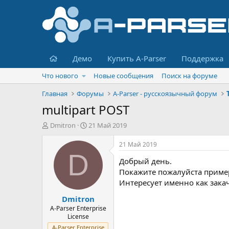
Главная
Демо
Купить A-Parser
Поддержка
Что нового
Новые сообщения
Поиск на форуме
Главная
Форумы
A-Parser - русскоязычный форум
multipart POST
А
Д
Dmitron
21 Май 2019
в
а
т
т
21 Май 2019
о
а
D
Добрый день.
р
н
т
а
Покажите пожалуйста пример 
е
ч
Интересует именно как закач
м
а
Dmitron
ы
л
а
A-Parser Enterprise
License
A-Parser Enterprise