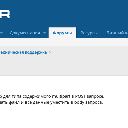
Документация
Форумы
Ресурсы
Личный к
Техническая поддержка
для типа содержимого multipart в POST запросе.
ать файл и все данные уместить в body запроса.