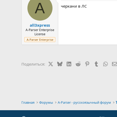
A
черкани в ЛС
all3xpress
A-Parser Enterprise
License
A-Parser Enterprise
X
Bluesky
LinkedIn
Reddit
Pinterest
Tumblr
Wha
Поделиться:
Главная
Форумы
A-Parser - русскоязычный форум