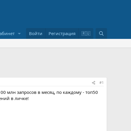
П
абинет
Войти
Регистрация
🇷🇺
о
и
с
к
#1
0 млн запросов в месяц, по каждому - топ50
ний в личке!