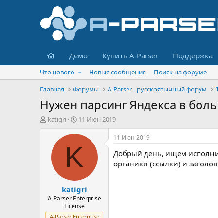
Главная
Демо
Купить A-Parser
Поддержка
Что нового
Новые сообщения
Поиск на форуме
Главная
Форумы
A-Parser - русскоязычный форум
Нужен парсинг Яндекса в бол
А
Д
katigri
11 Июн 2019
в
а
т
т
11 Июн 2019
о
а
K
Добрый день, ищем исполнит
р
н
т
а
органики (ссылки) и заголо
е
ч
м
а
katigri
ы
л
а
A-Parser Enterprise
License
A-Parser Enterprise