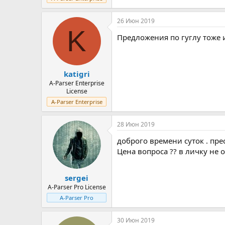
26 Июн 2019
K
Предложения по гуглу тоже 
katigri
A-Parser Enterprise
License
A-Parser Enterprise
28 Июн 2019
доброго времени суток . пре
Цена вопроса ?? в личку не 
sergei
A-Parser Pro License
A-Parser Pro
30 Июн 2019