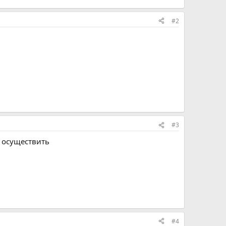
#2
#3
т осуществить
#4