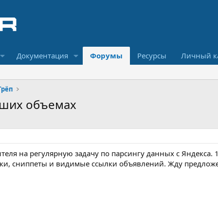
Документация
Форумы
Ресурсы
Личный к
Трёп
ьших объемах
еля на регулярную задачу по парсингу данных с Яндекса. 10
вки, сниппеты и видимые ссылки объявлений. Жду предложе