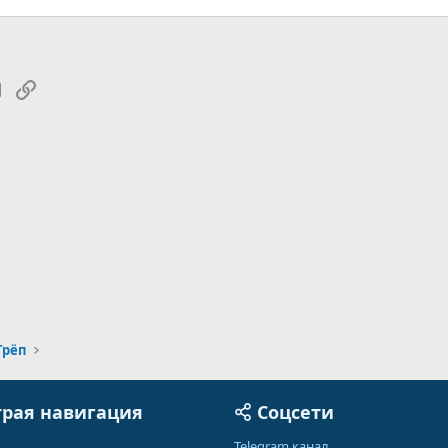
tsApp
Электронная почта
Ссылка
Трёп
рая навигация
Соцсети
Telegram канал