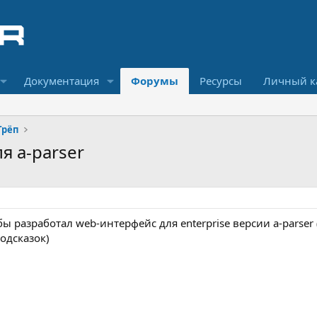
Документация
Форумы
Ресурсы
Личный к
Трёп
я a-parser
 разработал web-интерфейс для enterprise версии a-parser (
одсказок)