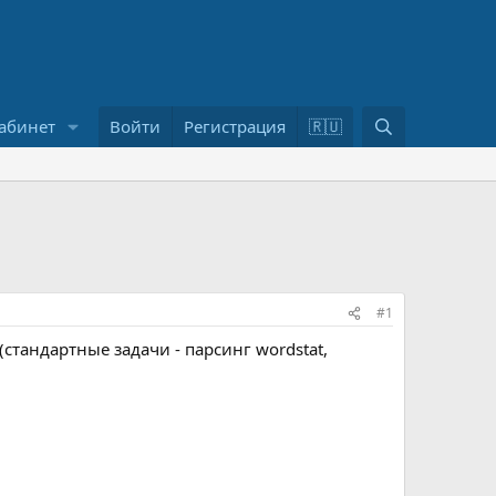
П
абинет
Войти
Регистрация
🇷🇺
о
и
с
к
#1
стандартные задачи - парсинг wordstat,