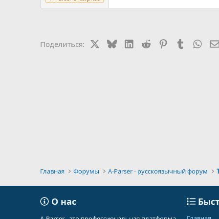
X
Bluesky
LinkedIn
Reddit
Pinterest
Tumblr
Wha
Поделиться:
Главная
Форумы
A-Parser - русскоязычный форум
О нас
Быст
Главная
A-Parser - это профессиональная платформа