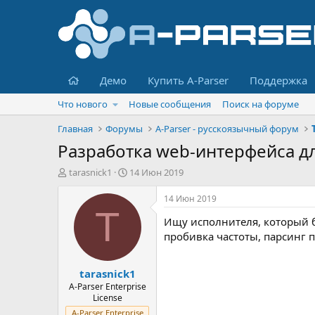
Главная
Демо
Купить A-Parser
Поддержка
Что нового
Новые сообщения
Поиск на форуме
Главная
Форумы
A-Parser - русскоязычный форум
Разработка web-интерфейса дл
А
Д
tarasnick1
14 Июн 2019
в
а
т
т
14 Июн 2019
о
а
T
Ищу исполнителя, который бы
р
н
т
а
пробивка частоты, парсинг п
е
ч
м
а
tarasnick1
ы
л
а
A-Parser Enterprise
License
A-Parser Enterprise