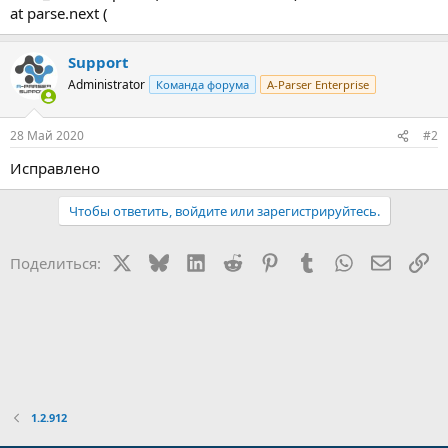
at parse.next (
Support
Administrator
Команда форума
A-Parser Enterprise
28 Май 2020
#2
Исправлено
Чтобы ответить, войдите или зарегистрируйтесь.
X
Bluesky
LinkedIn
Reddit
Pinterest
Tumblr
WhatsApp
Электр
Сс
Поделиться:
1.2.912