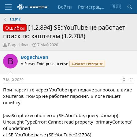
Войти
Регистрация
🇷🇺
1.2.912
[1.2.894] SE::YouTube не работает
Ошибка
поиск по хэштегам (1.2.708)
А
Д
BogachIvan
7 Май 2020
в
а
т
т
BogachIvan
B
о
а
A-Parser Enterprise License
A-Parser Enterprise
р
н
т
а
е
ч
7 Май 2020
#1
м
а
ы
л
При парсинге через YouTube при подаче запросов в виде
а
хэштегов #юмор не работает парсинг. В логе пишет
ошибку:
JavaScript execution error(SE::YouTube, query: #юмор):
Uncaught TypeError: Cannot read property 'primaryContents'
of undefined
at SE_YouTube.parse (SE::YouTube:2:2798)