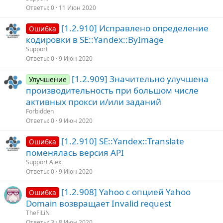
Ответы
0
11 Июн 2020
[1.2.910] Исправлено определение
Ошибка
кодировки в SE::Yandex::ByImage
Support
Ответы
0
9 Июн 2020
[1.2.909] Значительно улучшена
Улучшение
производительность при большом числе
активных прокси и/или заданий
Forbidden
Ответы
0
9 Июн 2020
[1.2.910] SE::Yandex::Translate
Ошибка
поменялась версия API
Support Alex
Ответы
0
9 Июн 2020
[1.2.908] Yahoo с опцией Yahoo
Ошибка
Domain возвращает Invalid request
TheFiLiN
Ответы
3
8 Июн 2020