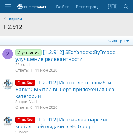
Войти
Регистрация
🇷🇺
Версии
1.2.912
Фильтры
[1.2.912] SE::Yandex::ByImage
Улучшение
2
улучшение релевантности
22b_ural
Ответы
1
11 Июн 2020
[1.2.912] Исправлены ошибки в
Ошибка
Rank::CMS при выборе приложения без
категории
Support Vlad
Ответы
0
11 Июн 2020
[1.2.912] Исправлен парсинг
Ошибка
мобильной выдачи в SE::Google
Support