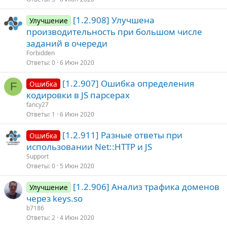
[1.2.908] Улучшена
Улучшение
производительность при большом числе
заданий в очереди
Forbidden
Ответы
0
6 Июн 2020
[1.2.907] Ошибка определения
Ошибка
F
кодировки в JS парсерах
fancy27
Ответы
1
6 Июн 2020
[1.2.911] Разные ответы при
Ошибка
использовании Net::HTTP и JS
Support
Ответы
0
5 Июн 2020
[1.2.906] Анализ трафика доменов
Улучшение
через keys.so
b7186
Ответы
2
4 Июн 2020