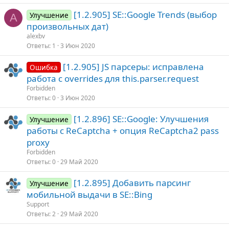
[1.2.905] SE::Google Trends (выбор
Улучшение
A
произвольных дат)
alexbv
Ответы
1
3 Июн 2020
[1.2.905] JS парсеры: исправлена
Ошибка
работа с overrides для this.parser.request
Forbidden
Ответы
0
3 Июн 2020
[1.2.896] SE::Google: Улучшения
Улучшение
работы с ReCaptcha + опция ReCaptcha2 pass
proxy
Forbidden
Ответы
0
29 Май 2020
[1.2.895] Добавить парсинг
Улучшение
мобильной выдачи в SE::Bing
Support
Ответы
2
29 Май 2020