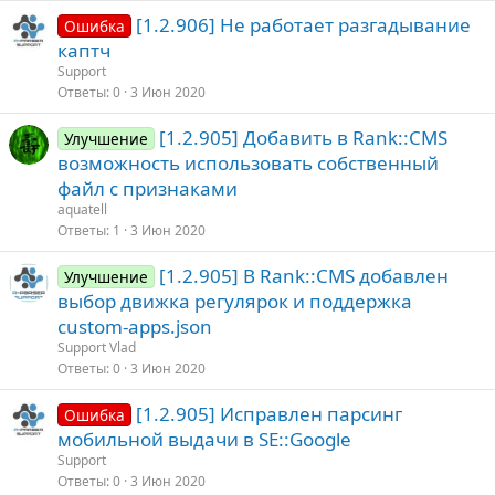
[1.2.906] Не работает разгадывание
Ошибка
каптч
Support
Ответы
0
3 Июн 2020
[1.2.905] Добавить в Rank::CMS
Улучшение
возможность использовать собственный
файл с признаками
aquatell
Ответы
1
3 Июн 2020
[1.2.905] В Rank::CMS добавлен
Улучшение
выбор движка регулярок и поддержка
custom-apps.json
Support Vlad
Ответы
0
3 Июн 2020
[1.2.905] Исправлен парсинг
Ошибка
мобильной выдачи в SE::Google
Support
Ответы
0
3 Июн 2020