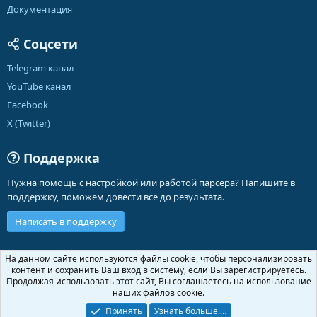
Документация
Соцсети
Telegram канал
YouTube канал
Facebook
X (Twitter)
Поддержка
Нужна помощь с настройкой или работой парсера? Напишите в
поддержку, поможем довести все до результата.
Написать в поддержку
Russian (RU)
На данном сайте используются файлы cookie, чтобы персонализировать
контент и сохранить Ваш вход в систему, если Вы зарегистрируетесь.
Обратная связь
Условия и правила
Продолжая использовать этот сайт, Вы соглашаетесь на использование
Политика конфиденциальности
Помощь
Главная
R
наших файлов cookie.
S
S
Принять
Узнать больше.…
®
Community platform by XenForo
© 2010-2026 XenForo Ltd.