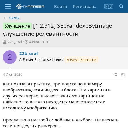
Войти
Регистрация
🇷🇺
1.2.912
[1.2.912] SE::Yandex::ByImage
Улучшение
улучшение релевантности
А
Д
22b_ural
4 Июн 2020
в
а
т
т
22b_ural
2
о
а
A-Parser Enterprise License
A-Parser Enterprise
р
н
т
а
е
ч
4 Июн 2020
#1
м
а
ы
л
Как показала практика, при поиске по примеру
а
изображения, если Яндекс в блоке "Эта картинка в
других размерах" выдает "Таких же картинок не
найдено" то все что находится мало относится к
исходному изображению.
Предлагаю в настройки добавить чекбокс "Не парсить
если нет других размеров".