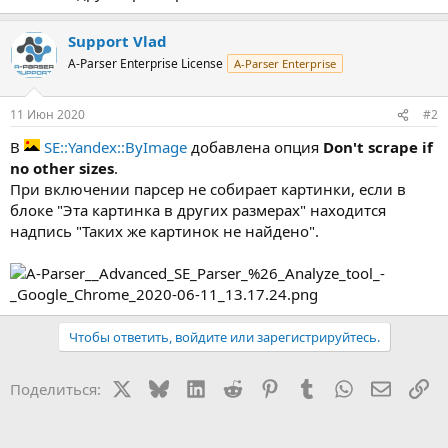
Support Vlad
A-Parser Enterprise License
A-Parser Enterprise
11 Июн 2020
#2
В
SE::Yandex::ByImage
добавлена опция
Don't scrape if
no other sizes
.
При включении парсер не собирает картинки, если в
блоке "Эта картинка в других размерах" находится
надпись "Таких же картинок не найдено".
Чтобы ответить, войдите или зарегистрируйтесь.
X
Bluesky
LinkedIn
Reddit
Pinterest
Tumblr
WhatsApp
Электр
Сс
Поделиться: