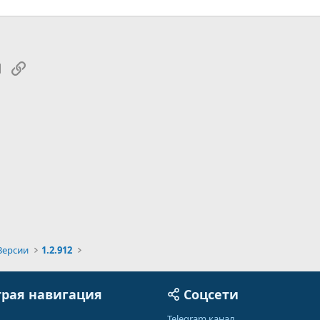
tsApp
Электронная почта
Ссылка
Версии
1.2.912
рая навигация
Соцсети
Telegram канал