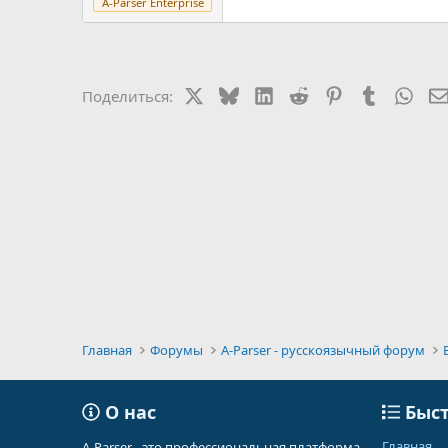
A-Parser Enterprise
X
Bluesky
LinkedIn
Reddit
Pinterest
Tumblr
Wha
Поделиться:
Главная
Форумы
A-Parser - русскоязычный форум
О нас
Быст
Главная
A-Parser - это профессиональная платформа