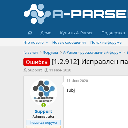
Главная
Демо
Купить A-Parser
Поддержка
Что нового
Новые сообщения
Поиск на форуме
Главная
Форумы
A-Parser - русскоязычный форум
[1.2.912] Исправлен п
Ошибка
А
Д
Support
11 Июн 2020
в
а
т
т
11 Июн 2020
о
а
subj
р
н
т
а
е
ч
м
а
Support
ы
л
а
Administrator
Команда форума