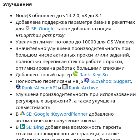
Улучшения
NodeJS обновлен до v14.2.0, v8 до 8.1
Добавлена поддержка параметра data-s в рекаптчах
для
SE::Google
, также добавлена опция
ReCaptcha2 pass proxy
Увеличен лимит потоков до 10000 для OS Windows
Значительно улучшена производительность при
большом числе активных прокси и/или заданий,
полностью переписан стек по работе с прокси,
оптимизирована работа с большими списками
Добавлен новый парсер
Rank::KeysSo
Полностью переписаны на JS
SE::Yahoo::Suggest
,
Rank::Alexa::API
и
Rank::Archive
Улучшена производительность при использовании
регулярных выражений, а также улучшена
совместимость
В
SE::Google::KeywordPlanner
добавлено
автоматическое получение токена
В
SE::Bing
добавлена возможность парсить
ссылки на кэшированные страницы, а также
добавлена возможность парсить мобильную