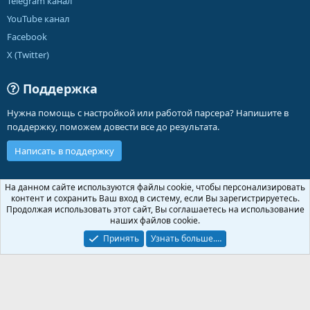
Telegram канал
YouTube канал
Facebook
X (Twitter)
Поддержка
Нужна помощь с настройкой или работой парсера? Напишите в
поддержку, поможем довести все до результата.
Написать в поддержку
Russian (RU)
На данном сайте используются файлы cookie, чтобы персонализировать
контент и сохранить Ваш вход в систему, если Вы зарегистрируетесь.
Обратная связь
Условия и правила
Продолжая использовать этот сайт, Вы соглашаетесь на использование
Политика конфиденциальности
Помощь
Главная
R
наших файлов cookie.
S
S
Принять
Узнать больше.…
®
Community platform by XenForo
© 2010-2026 XenForo Ltd.