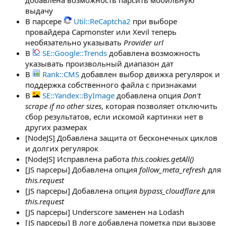
выдачу
В парсере
Util::ReCaptcha2
при выборе
провайдера Capmonster или Xevil теперь
необязательно указывать
Provider url
В
SE::Google::Trends
добавлена возможность
указывать произвольный диапазон дат
В
Rank::CMS
добавлен выбор движка регулярок и
поддержка собственного файла с признаками
В
SE::Yandex::ByImage
добавлена опция
Don't
scrape if no other sizes
, которая позволяет отключить
сбор результатов, если искомой картинки нет в
других размерах
[NodeJS] Добавлена защита от бесконечных циклов
и долгих регулярок
[NodeJS] Исправлена работа
this.cookies.getAll()
[JS парсеры] Добавлена опция
follow_meta_refresh
для
this.request
[JS парсеры] Добавлена опция
bypass_cloudflare
для
this.request
[JS парсеры] Underscore заменен на Lodash
[JS парсеры] В логе добавлена пометка при вызове