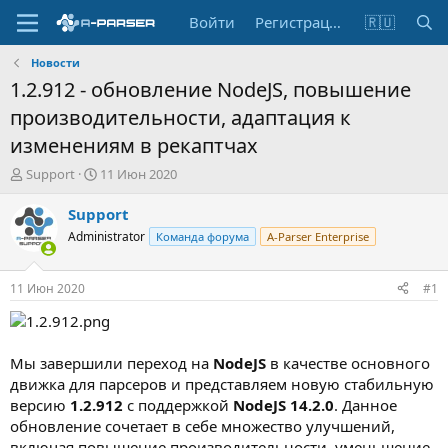
Войти
Регистрация
🇷🇺
Новости
1.2.912 - обновление NodeJS, повышение
производительности, адаптация к
изменениям в рекаптчах
А
Д
Support
11 Июн 2020
в
а
т
т
Support
о
а
Administrator
Команда форума
A-Parser Enterprise
р
н
т
а
е
ч
11 Июн 2020
#1
м
а
ы
л
а
Мы завершили переход на
NodeJS
в качестве основного
движка для парсеров и представляем новую стабильную
версию
1.2.912
с поддержкой
NodeJS 14.2.0
. Данное
обновление сочетает в себе множество улучшений,
включая повышение производительности, уменьшение