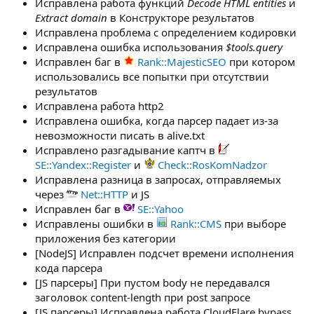
Исправлена работа функций
Decode HTML entities
и
Extract domain
в Конструкторе результатов
Исправлена проблема с определением кодировки
Исправлена ошибка использования
$tools.query
Исправлен баг в
Rank::MajesticSEO
при котором
использовались все попытки при отсутствии
результатов
Исправлена работа http2
Исправлена ошибка, когда парсер падает из-за
невозможности писать в alive.txt
Исправлено разгадывание каптч в
SE::Yandex::Register
и
Check::RosKomNadzor
Исправлена разница в запросах, отправляемых
через
Net::HTTP
и JS
Исправлен баг в
SE::Yahoo
Исправлены ошибки в
Rank::CMS
при выборе
приложения без категории
[NodeJS] Исправлен подсчет времени исполнения
кода парсера
[JS парсеры] При пустом body не передавался
заголовок content-length при post запросе
[JS парсеры] Исправлена работа CloudFlare bypass