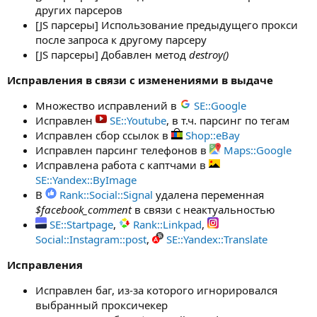
других парсеров
[JS парсеры] Использование предыдущего прокси
после запроса к другому парсеру
[JS парсеры] Добавлен метод
destroy()
Исправления в связи с изменениями в выдаче
Множество исправлений в
SE::Google
Исправлен
SE::Youtube
, в т.ч. парсинг по тегам
Исправлен сбор ссылок в
Shop::eBay
Исправлен парсинг телефонов в
Maps::Google
Исправлена работа с каптчами в
SE::Yandex::ByImage
В
Rank::Social::Signal
удалена переменная
$facebook_comment
в связи с неактуальностью
SE::Startpage
,
Rank::Linkpad
,
Social::Instagram::post
,
SE::Yandex::Translate
Исправления
Исправлен баг, из-за которого игнорировался
выбранный проксичекер