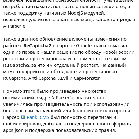
потребления памяти, полностью новый сетевой стек, а
также поддержку нативных NodeJS модулей,
позволяющую использовать всю мощь каталога
npmjs
в
A-Parser'е
Также в данное обновление включены изменения по
работе с
ReCaptcha2
в парсере Google, наша команда
одна из первых нашла решение по обходу новой версии
рекаптчи и протестировала его совместно с сервисом
RuCaptcha
, за что им отдельный респект. На данный
момент корректный обход каптчи протестирован с
RuCaptcha, Anti-Captcha, XEvil и CapMonster.
Помимо этого было произведено множество
оптимизаций в ядре A-Parser'а, значительно
увеличилась производительность при использовании
большого числа заданий или больших списков прокси.
Парсер
Rank::CMS
был полностью переписан и
стабилизирован, добавлена поддержка нового формата
apps.json и поддержка пользовательских правил.