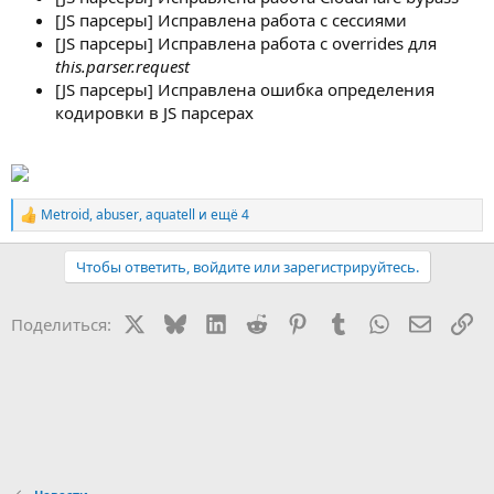
[JS парсеры] Исправлена работа с сессиями
[JS парсеры] Исправлена работа с overrides для
this.parser.request
[JS парсеры] Исправлена ошибка определения
кодировки в JS парсерах
Metroid
,
abuser
,
aquatell
и ещё 4
Р
е
а
Чтобы ответить, войдите или зарегистрируйтесь.
к
ц
и
X
Bluesky
LinkedIn
Reddit
Pinterest
Tumblr
WhatsApp
Электр
Сс
Поделиться:
и
: