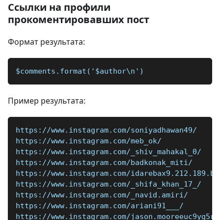
Ссылки на профили
прокоментировавших пост
Формат результата:
$comments.format('$author\n')
Пример результата:
https://www.instagram.com/soniyadhawan49/
https://www.instagram.com/meb_ok/
https://www.instagram.com/_shiv_mahakal_0/
https://www.instagram.com/badkonak_miti/
https://www.instagram.com/idarebax9.212.189.ba
https://www.instagram.com/_shifa_khan_17_/
https://www.instagram.com/_navid.amiri/
https://www.instagram.com/ariani91___/
https://www.instagram.com/jason.mooreeuc9yg5r1