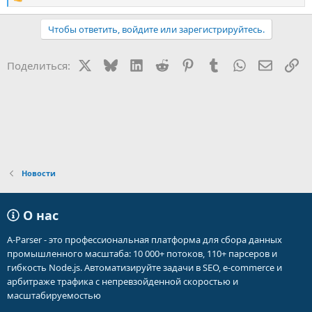
Р
е
а
Чтобы ответить, войдите или зарегистрируйтесь.
к
ц
и
X
Bluesky
LinkedIn
Reddit
Pinterest
Tumblr
WhatsApp
Электр
Сс
Поделиться:
и
:
Новости
О нас
A-Parser - это профессиональная платформа для сбора данных
промышленного масштаба: 10 000+ потоков, 110+ парсеров и
гибкость Node.js. Автоматизируйте задачи в SEO, e-commerce и
арбитраже трафика с непревзойденной скоростью и
масштабируемостью