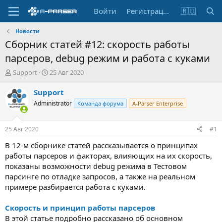
Войти
Регистрация
🇷🇺
Новости
Сборник статей #12: скорость работы
парсеров, debug режим и работа с куками
А
Д
Support
25 Авг 2020
в
а
т
т
Support
о
а
Administrator
Команда форума
A-Parser Enterprise
р
н
т
а
е
ч
25 Авг 2020
#1
м
а
ы
л
В 12-м сборнике статей рассказывается о принципах
а
работы парсеров и факторах, влияющих на их скорость,
показаны возможности debug режима в Тестовом
парсинге по отладке запросов, а также на реальном
примере разбирается работа с куками.
Скорость и принцип работы парсеров
В этой статье подробно рассказано об основном